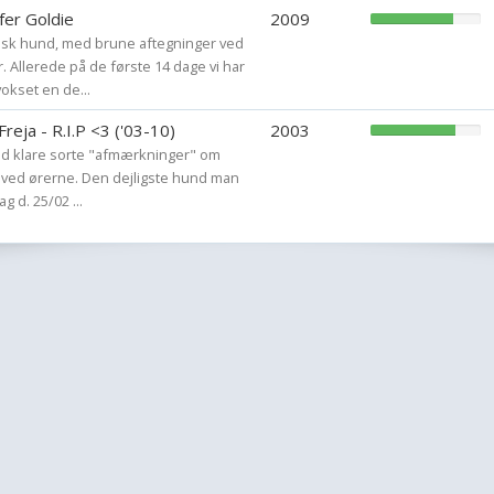
er Goldie
2009
tisk hund, med brune aftegninger ved
. Allerede på de første 14 dage vi har
okset en de...
Freja - R.I.P <3 ('03-10)
2003
med klare sorte "afmærkninger" om
e ved ørerne. Den dejligste hund man
g d. 25/02 ...