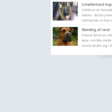
Schæferhund Kupf
Goldie er en fantas
halsen - Brune poter
haft hende, er hun v
Blanding af racer 
Freja er lys-brun, 
øjne + en lille smul
kunne ønske sig. I da