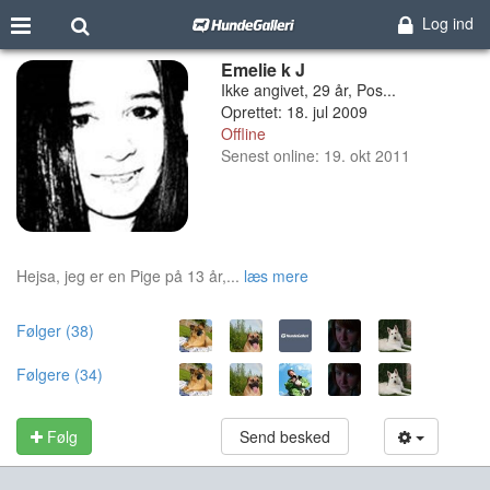
Log ind
Emelie k J
Ikke angivet, 29 år, Pos...
Oprettet: 18. jul 2009
Offline
Senest online: 19. okt 2011
Hejsa, jeg er en Pige på 13 år,...
læs mere
Følger (38)
Følgere (34)
Følg
Send besked