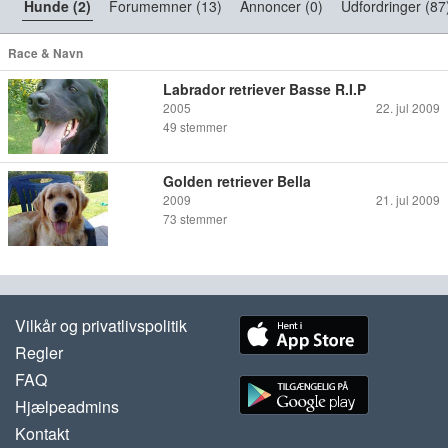
Hunde (2)
Forumemner (13)
Annoncer (0)
Udfordringer (87
Race & Navn
Labrador retriever Basse R.I.P
2005
22. jul 2009
49
stemmer
Golden retriever Bella
2009
21. jul 2009
73
stemmer
Vilkår og privatlivspolitik
Regler
FAQ
Hjælpeadmins
Kontakt