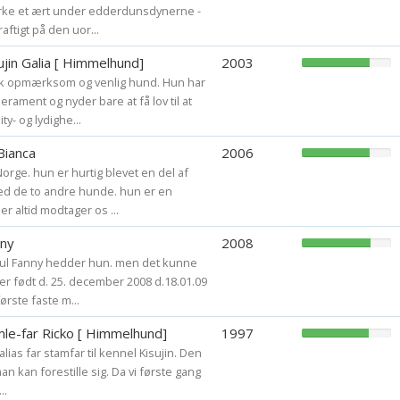
rke et ært under edderdunsdynerne -
raftigt på den uor...
ujin Galia [ Himmelhund]
2003
isk opmærksom og venlig hund. Hun har
ament og nyder bare at få lov til at
ty- og lydighe...
Bianca
2006
rge. hun er hurtig blevet en del af
d de to andre hunde. hun er en
der altid modtager os ...
nny
2008
ful Fanny hedder hun. men det kunne
 er født d. 25. december 2008 d.18.01.09
ørste faste m...
mle-far Ricko [ Himmelhund]
1997
lias far stamfar til kennel Kisujin. Den
n kan forestille sig. Da vi første gang
..