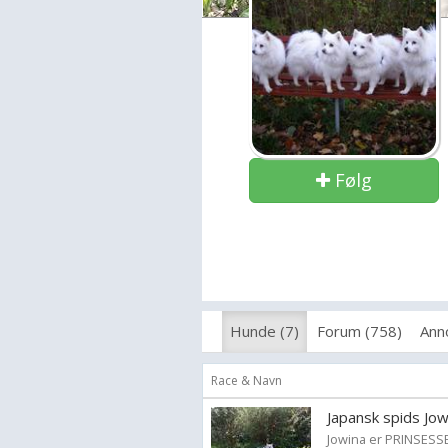
Følg
Hunde (7)
Forum (758)
Ann
Race & Navn
Japansk spids Jow
Jowina er PRINSESSE