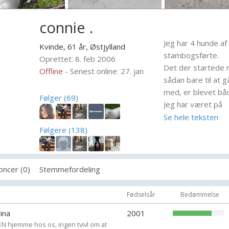
connie .
Jeg har 4 hunde af
Kvinde, 61 år,
Østjylland
stambogsførte.
Oprettet: 8. feb 2006
Det der startede m
Offline
- Senest online: 27. jan
sådan bare til at g
med, er blevet bå
Følger (69)
Jeg har været på
opdrætterkursus+
Se hele teksten
se
Følgere (138)
jeg har kennel Nez
året
oncer (0)
Stemmefordeling
Fødselsår
Bedømmelse
ina
2001
N hjemme hos os, ingen tvivl om at