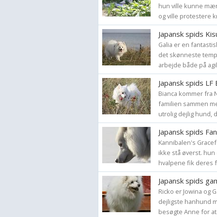
hun ville kunne mæ
og ville protestere k
Japansk spids Kis
Galia er en fantast
det skønneste temper
arbejde både på agili
Japansk spids LF 
Bianca kommer fra No
familien sammen me
utrolig dejlig hund, 
Japansk spids Fa
Kannibalen's Grace
ikke stå øverst. hun
hvalpene fik deres f
Japansk spids ga
Ricko er Jowina og Ga
dejligste hanhund ma
besøgte Anne for at.