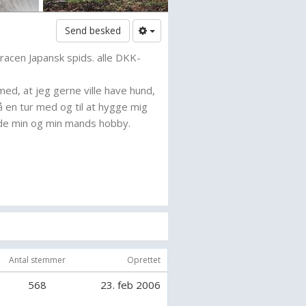
Send besked
 racen Japansk spids. alle DKK-
ed, at jeg gerne ville have hund,
å en tur med og til at hygge mig
de min og min mands hobby.
overbygning+hundeholderuddannel
umi - vi har max hvalpe 1 gang om
Antal stemmer
Oprettet
568
23. feb 2006