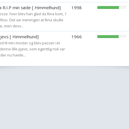
a R.I.P min søde [ Himmelhund]
1998
esse. hvor blev han glad da Rina kom, 1
 Rico. Det var meningen at Rina skulle
, men desv...
jevs [ Himmelhund]
1966
 til min moster og blev passet i et
enne lille pjevs, som egentlig nok var
 der nu havde...