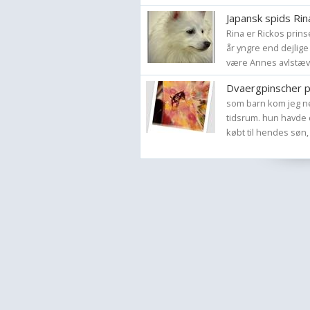
Japansk spids Rin
Rina er Rickos prins
år yngre end dejlige
være Annes avlstæve
Dvaergpinscher p
som barn kom jeg ned
tidsrum. hun havde d
købt til hendes søn,