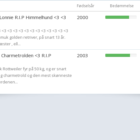
Fødselsår
Bedømmelse
 Lonnie R.I.P Himmelhund <3 <3
2000
3 <3 <3 <3 <3 <3 <3 <3 <3 <3 <3 <3 <3
smuk golden retriver, på snart 13 år.
ter , ell...
- Charmetrolden <3 R.I.P
2003
 Rottweiler fyr på 50 kg, og er snart
gtig charmetrold og den mest skønneste
erdenen...