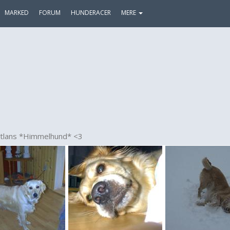
MARKED
FORUM
HUNDERACER
MERE
utlans *Himmelhund* <3