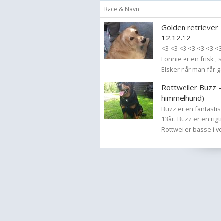
Race & Navn
Golden retriever
12.12.12
<3 <3 <3 <3 <3 <3 <
Lonnie er en frisk , 
Elsker når man får gæs
Rottweiler Buzz 
himmelhund)
Buzz er en fantastisk
13år. Buzz er en ri
Rottweiler basse i v