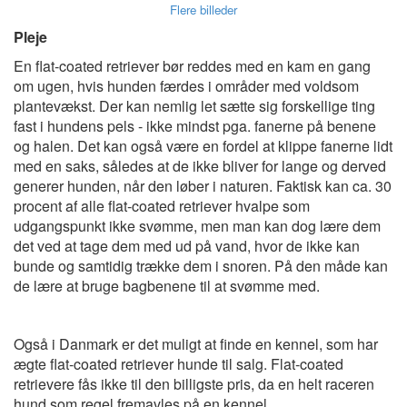
Flere billeder
Pleje
En flat-coated retriever bør reddes med en kam en gang
om ugen, hvis hunden færdes i områder med voldsom
plantevækst. Der kan nemlig let sætte sig forskellige ting
fast i hundens pels - ikke mindst pga. fanerne på benene
og halen. Det kan også være en fordel at klippe fanerne lidt
med en saks, således at de ikke bliver for lange og derved
generer hunden, når den løber i naturen. Faktisk kan ca. 30
procent af alle flat-coated retriever hvalpe som
udgangspunkt ikke svømme, men man kan dog lære dem
det ved at tage dem med ud på vand, hvor de ikke kan
bunde og samtidig trække dem i snoren. På den måde kan
de lære at bruge bagbenene til at svømme med.
Også i Danmark er det muligt at finde en kennel, som har
ægte flat-coated retriever hunde til salg. Flat-coated
retrievere fås ikke til den billigste pris, da en helt raceren
hund som regel fremavles på en kennel.