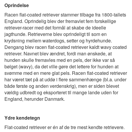
Oprindelse
Racen flat-coated retriever stammer tilbage fra 1800-tallets
England. Oprindelig blev der fremavlet fem forskellige
retriever-racer med det formål at skabe de ideelle
jagthunde. Retrieverne blev oprindeligt til som en
krydsning mellem waterdogs, setter og hyrdehunde.
Dengang blev racen flat-coated retriever kaldt wavy coated
retriever. Navnet blev ændret, fordi man ønskede, at
hunden skulle fremavles med en pels, der ikke var så
bølget (wavy), da det ville gøre det lettere for hunden at
svømme med en mere glat pels. Racen flat-coated retriever
har været tæt på at uddø i flere sammenhænge (bl.a. under
både første og anden verdenskrig), men er siden blevet
vældig udbredt og eksporteret til mange lande uden for
England, herunder Danmark.
Ydre kendetegn
Flat-coated retriever er én af de tre mest kendte retrievere.