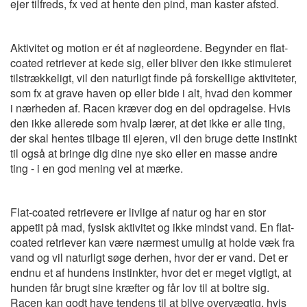
ejer tilfreds, fx ved at hente den pind, man kaster afsted.
Aktivitet og motion er ét af nøgleordene. Begynder en flat-
coated retriever at kede sig, eller bliver den ikke stimuleret
tilstrækkeligt, vil den naturligt finde på forskellige aktiviteter,
som fx at grave haven op eller bide i alt, hvad den kommer
i nærheden af. Racen kræver dog en del opdragelse. Hvis
den ikke allerede som hvalp lærer, at det ikke er alle ting,
der skal hentes tilbage til ejeren, vil den bruge dette instinkt
til også at bringe dig dine nye sko eller en masse andre
ting - i en god mening vel at mærke.
Flat-coated retrievere er livlige af natur og har en stor
appetit på mad, fysisk aktivitet og ikke mindst vand. En flat-
coated retriever kan være nærmest umulig at holde væk fra
vand og vil naturligt søge derhen, hvor der er vand. Det er
endnu et af hundens instinkter, hvor det er meget vigtigt, at
hunden får brugt sine kræfter og får lov til at boltre sig.
Racen kan godt have tendens til at blive overvægtig, hvis