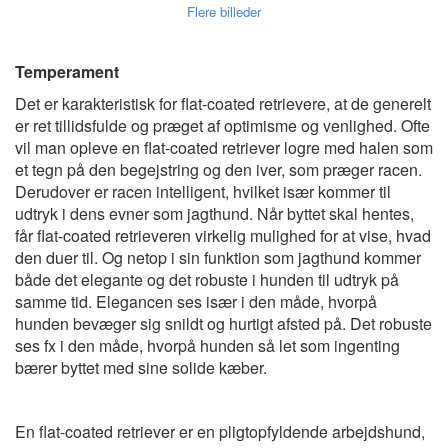
Flere billeder
Temperament
Det er karakteristisk for flat-coated retrievere, at de generelt
er ret tillidsfulde og præget af optimisme og venlighed. Ofte
vil man opleve en flat-coated retriever logre med halen som
et tegn på den begejstring og den iver, som præger racen.
Derudover er racen intelligent, hvilket især kommer til
udtryk i dens evner som jagthund. Når byttet skal hentes,
får flat-coated retrieveren virkelig mulighed for at vise, hvad
den duer til. Og netop i sin funktion som jagthund kommer
både det elegante og det robuste i hunden til udtryk på
samme tid. Elegancen ses især i den måde, hvorpå
hunden bevæger sig snildt og hurtigt afsted på. Det robuste
ses fx i den måde, hvorpå hunden så let som ingenting
bærer byttet med sine solide kæber.
En flat-coated retriever er en pligtopfyldende arbejdshund,