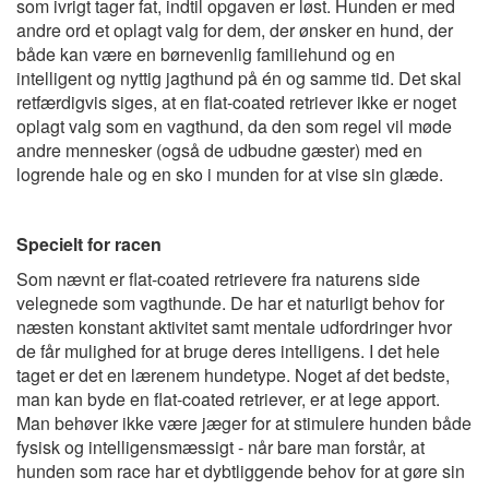
som ivrigt tager fat, indtil opgaven er løst. Hunden er med
andre ord et oplagt valg for dem, der ønsker en hund, der
både kan være en børnevenlig familiehund og en
intelligent og nyttig jagthund på én og samme tid. Det skal
retfærdigvis siges, at en flat-coated retriever ikke er noget
oplagt valg som en vagthund, da den som regel vil møde
andre mennesker (også de udbudne gæster) med en
logrende hale og en sko i munden for at vise sin glæde.
Specielt for racen
Som nævnt er flat-coated retrievere fra naturens side
velegnede som vagthunde. De har et naturligt behov for
næsten konstant aktivitet samt mentale udfordringer hvor
de får mulighed for at bruge deres intelligens. I det hele
taget er det en lærenem hundetype. Noget af det bedste,
man kan byde en flat-coated retriever, er at lege apport.
Man behøver ikke være jæger for at stimulere hunden både
fysisk og intelligensmæssigt - når bare man forstår, at
hunden som race har et dybtliggende behov for at gøre sin