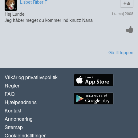
Lisbet Riber T
Hej Lunde
14. maj 2008
Jeg håber meget du kommer ind knuzz Nana
Gå til toppen
Vilkår og privatlivspolitik
Regler
FAQ
Hjælpeadmins
Kontakt
Annoncering
Sitemap
Cookieindstillinger