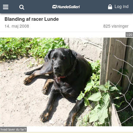
Log ind
Blanding af racer Lunde
14. maj 2008
825 visninger
1/20
hvad laver du far?