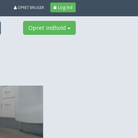
Log ind
OPRET BRUGER
Opret indhold