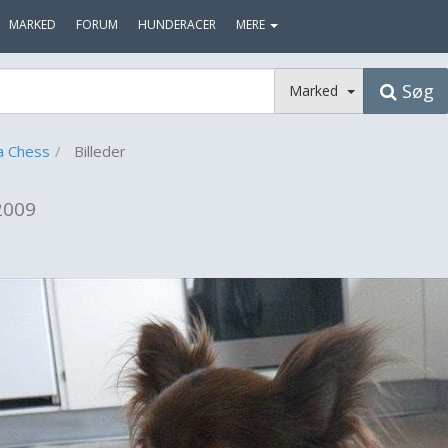
MARKED
FORUM
HUNDERACER
MERE
Søg
Marked
a Chess
Billeder
2009