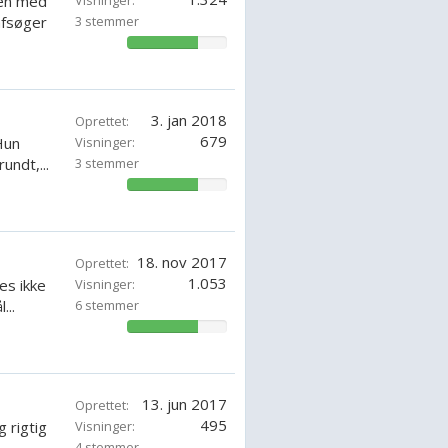
men med
Visninger:
afsøger
3 stemmer
71.42857142857143%
3. jan 2018
Oprettet:
679
 Hun
Visninger:
undt,...
3 stemmer
71.42857142857143%
18. nov 2017
Oprettet:
1.053
es ikke
Visninger:
...
6 stemmer
71.42857142857143%
13. jun 2017
Oprettet:
495
 rigtig
Visninger:
4 stemmer