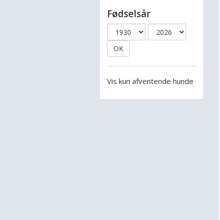
Fødselsår
OK
Vis kun afventende hunde