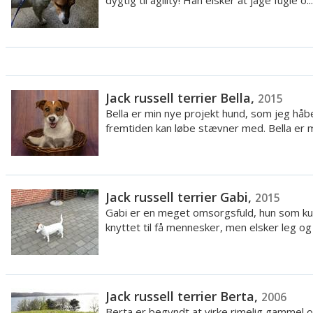
dygtig til agility! Han elsker at jage fugle o...
Jack russell terrier Bella,
2015
Bella er min nye projekt hund, som jeg håbe
fremtiden kan løbe stævner med. Bella er mi
Jack russell terrier Gabi,
2015
Gabi er en meget omsorgsfuld, hun som ku
knyttet til få mennesker, men elsker leg og
Jack russell terrier Berta,
2006
Berta er begyndt at virke rimelig gammel og