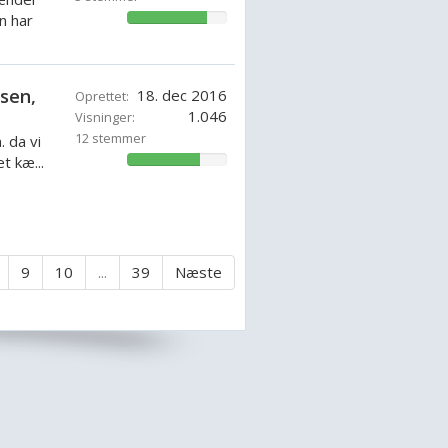
n har
80.95237871428571%
ssen,
18. dec 2016
Oprettet:
1.046
Visninger:
12 stemmer
 da vi
t kæ...
73.80952157142858%
9
10
...
39
Næste