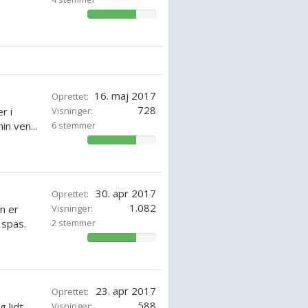
71.42857142857143%
16. maj 2017
Oprettet:
728
r i
Visninger:
n ven...
6 stemmer
71.42857142857143%
30. apr 2017
Oprettet:
1.082
n er
Visninger:
 spas.
2 stemmer
71.42857142857143%
23. apr 2017
Oprettet:
588
 lidt
Visninger: