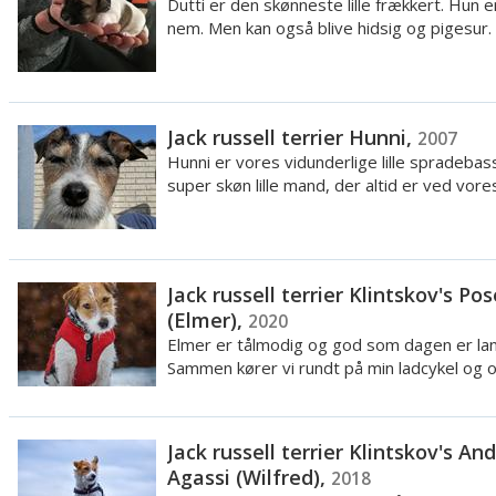
Dutti er den skønneste lille frækkert. Hun 
nem. Men kan også blive hidsig og pigesur. 
Jack russell terrier Hunni,
2007
Hunni er vores vidunderlige lille spradebas
super skøn lille mand, der altid er ved vores 
Jack russell terrier Klintskov's Po
(Elmer),
2020
Elmer er tålmodig og god som dagen er lan
Sammen kører vi rundt på min ladcykel og 
nye st...
Jack russell terrier Klintskov's An
Agassi (Wilfred),
2018