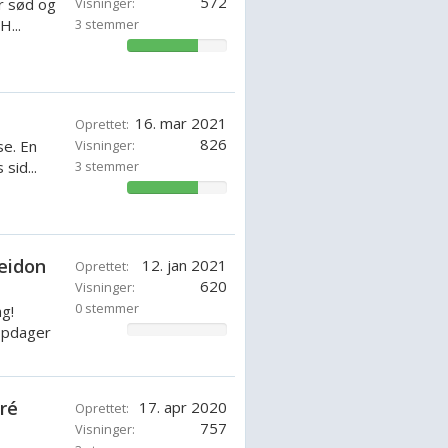
572
er sød og
Visninger:
H...
3 stemmer
71.42857142857143%
16. mar 2021
Oprettet:
826
se. En
Visninger:
sid...
3 stemmer
71.42857142857143%
seidon
12. jan 2021
Oprettet:
620
Visninger:
0 stemmer
g!
opdager
0%
dré
17. apr 2020
Oprettet:
757
Visninger: