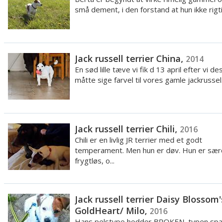
små dement, i den forstand at hun ikke rigtig
Jack russell terrier China,
2014
En sød lille tæve vi fik d 13 april efter vi d
måtte sige farvel til vores gamle jackrussel..
Jack russell terrier Chili,
2016
Chili er en livlig JR terrier med et godt
temperament. Men hun er døv. Hun er sær
frygtløs, o...
Jack russell terrier Daisy Blossom'
GoldHeart/ Milo,
2016
Hans pelstype hedder BROKEN, typen sp