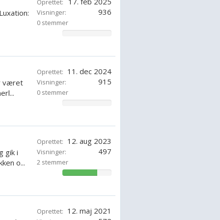
17. feb 2025
Oprettet:
936
Luxation:
Visninger:
0 stemmer
0%
11. dec 2024
Oprettet:
915
r været
Visninger:
rl...
0 stemmer
0%
12. aug 2023
Oprettet:
497
 gik i
Visninger:
ken o...
2 stemmer
71.42857142857143%
12. maj 2021
Oprettet: