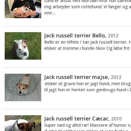
Luna er ansat ved Mortalin hvor hun sam
mig arbejder som rottehund. Vi fanger og 
omr...
Jack russell terrier Bello,
2012
Bello er en White / tan jack russell terrier.
elsker at Komme i hunde-Skov Og løbe frit r
Jack russell terrier majse,
2012
:elsker at grave hun er jagt hund, men brug
til jagt hun er hentet som genbrugs hund i ål
Jack russell terrier Cæcar,
2010
Super sød og altid rar! Massere af humor og