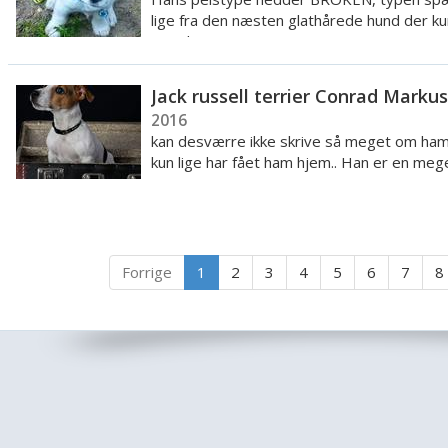
lige fra den næsten glathårede hund der ku
antydnin...
Jack russell terrier Conrad Marku
2016
kan desværre ikke skrive så meget om ham.
kun lige har fået ham hjem.. Han er en mege
Forrige
1
2
3
4
5
6
7
8