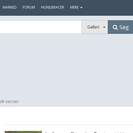
MARKED
FORUM
HUNDERACER
MERE
Søg
Galleri
ll-terrier