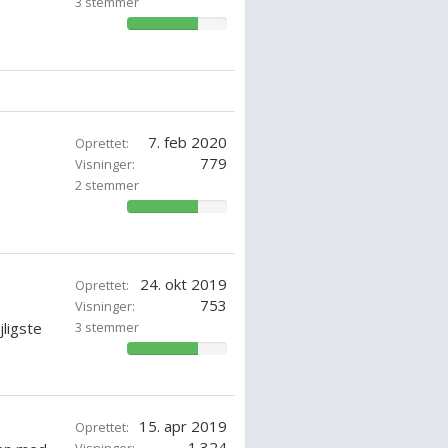
3 stemmer
71.42857142857143%
7. feb 2020
Oprettet:
779
Visninger:
2 stemmer
71.42857142857143%
24. okt 2019
Oprettet:
753
Visninger:
ligste
3 stemmer
71.42857142857143%
15. apr 2019
Oprettet:
1.324