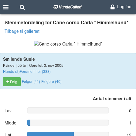
Log ind
Stemmefordeling for Cane corso Carla * Himmelhund*
Tilbage til galleriet
Smilende Susie
Kvinde
|
55 år
|
Oprettet: 3. nov 2005
Hunde (2)
Forumemner (383)
Følger (41)
Følgere (40)
Følg
Antal stemmer i alt
Lav
0
Middel
1
Høj
12