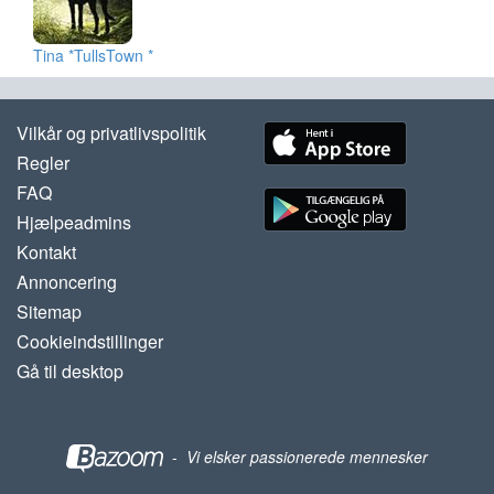
Tina *TullsTown *
Vilkår og privatlivspolitik
Regler
FAQ
Hjælpeadmins
Kontakt
Annoncering
Sitemap
Cookieindstillinger
Gå til desktop
-
Vi elsker passionerede mennesker