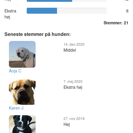
Ekstra
8
høj
Stemmer: 21
Seneste stemmer på hunden:
14. dec 2020
Middel
Anja C
7. maj 2020
Ekstra høj
Karen J
27. nov 2019
Høj