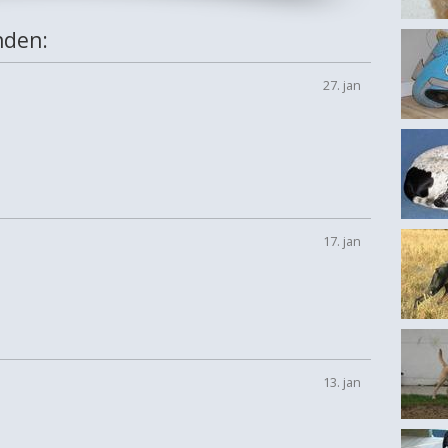
nden:
27. jan
17. jan
13. jan