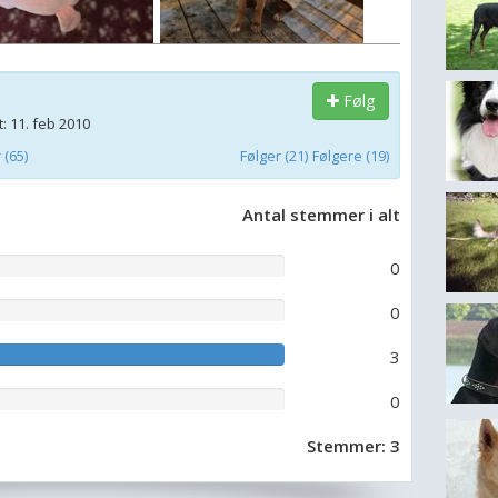
Følg
: 11. feb 2010
(65)
Følger (21)
Følgere (19)
Antal stemmer i alt
0
0
3
0
Stemmer: 3