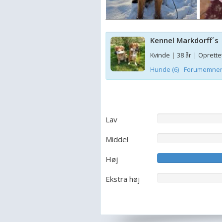
Kennel Markdorff´s
Kvinde
|
38 år
|
Oprettet
Hunde (6)
Forumemner 
Lav
Middel
Høj
Ekstra høj