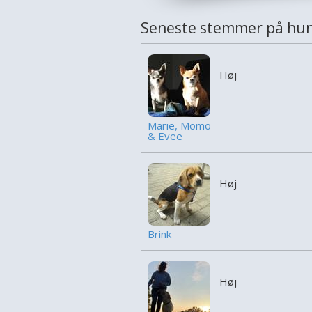
Seneste stemmer på hu
Høj
Marie, Momo
& Evee
Høj
Brink
Høj