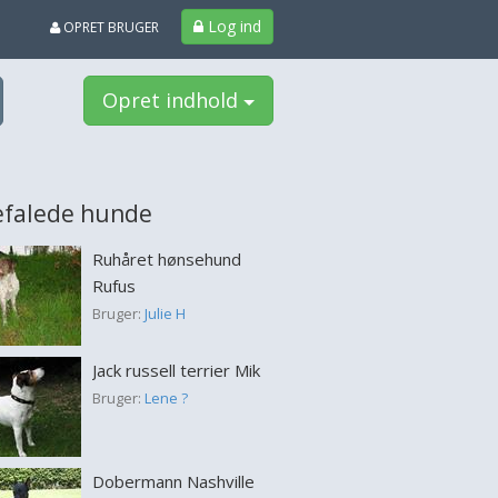
Log ind
OPRET BRUGER
Opret indhold
falede hunde
Ruhåret hønsehund
Rufus
Bruger:
Julie H
Jack russell terrier Mik
Bruger:
Lene ?
Dobermann Nashville