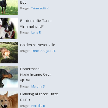
Boy
Bruger:
Trine soffi K
Border collie Tarco
*himmelhund*
Bruger:
Lena R
Golden retriever Zille
Bruger:
Trine Daugaard L
Dobermann
Neckelmanns Shiva
*RIP*
Bruger:
Martina S
Blanding af racer Tutte
R.I.P +
Bruger:
Pernille B