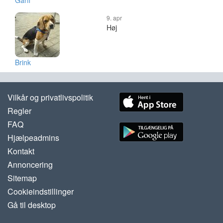
Garff
9. apr
Høj
Brink
Vilkår og privatlivspolitik
Regler
FAQ
Hjælpeadmins
Kontakt
Annoncering
Sitemap
Cookieindstillinger
Gå til desktop