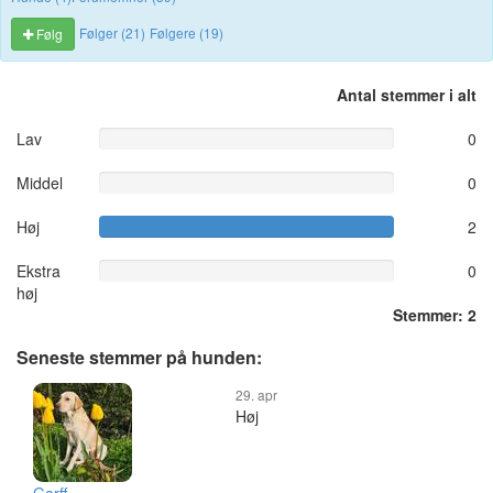
Følger (21)
Følgere (19)
Følg
Antal stemmer i alt
Lav
0
Middel
0
Høj
2
Ekstra
0
høj
Stemmer: 2
Seneste stemmer på hunden:
29. apr
Høj