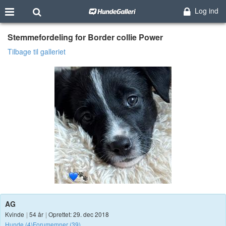
Log ind
Stemmefordeling for Border collie Power
Tilbage til galleriet
AG
Kvinde
|
54 år
|
Oprettet: 29. dec 2018
Hunde (4)
Forumemner (39)