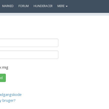
MARKED
FORUM
HUNDERACER
MERE
k mig
nd
adgangskode
y bruger?