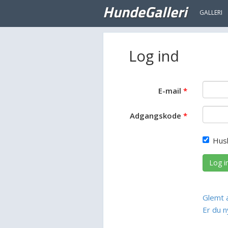
HundeGalleri
GALLERI
Log ind
E-mail
Adgangskode
Hus
Log i
Glemt 
Er du n