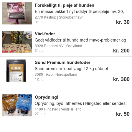
mig en besked ved interesse. 450 kr/sæk.
Forskelligt til pleje af hunden
En masse lækkert nyt udstyr til pelspleje mv. 30,-
pr. Enhed, sendes ikke, afhentes på Amager.
2770 Kastrup | Storkøbenhavn
kr. 30
31. jul
Våd-foder
Godt vådfoder til hunde med mave-problemer og
allergi men kan bruges af alle hunde. Fire dåser
8920 Randers NV | Østjylland
kr. 200
31. jul
insekt og kartofler a 375 g Fire dåser vegetar a
375 g To poser gastro med kalkun og græskar a
Sund Premium hundefoder
300 g Fire poser gastro med kylling og pastinak a
Sund premium ideal vægt 12 kg uåbnet
300 200 eller byd Holdbarhed til 2027
hundefoder sælges for 300 kr. Inklusiv fragt. Købt i
3080 Tikøb | Nordsjælland
kr. 300
12. jul
august, men kvittering haves ikke. Sam er på et
andet foder mærke nu.
Oprydning!
Oprydning, byd, afhentes i Ringsted eller sendes.
Billede 1 og nu, uåbnet, holdbar til Juni,
4100 Ringsted | Vestsjælland
kr. 50
27. jun
September, November og 2*December 2025.
Billede 3, uåbnet, holdbarhed til Oktober og
2*November 2025. Billede 4, uåbnet, holdbarhed