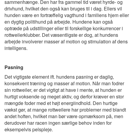
sammenhænge. Den har fra gammel tid været hyrde- og
drivhund, hvilket den også kan bruges til i dag. Ellers vil
hunden være en fortræffelig vagthund i familiens hjem eller
en dygtig politihund på arbejde. Hundene kan også
optræde på udstillinger eller til forskellige konkurrencer i
rottweilerklubber. Det væsentligste er dog, at hundens
arbejde involverer masser af motion og stimulation af dens
intelligens.
Pasning
Det vigtigste element ift. hundens pasning er daglig,
konsekvent træning og masser af motion. Når man fodrer
sin rottweiler, er det vigtigt at have i mente, at hunden er
hurtigt voksende og meget aktiv, og derfor kræver en stor
mængde foder med et højt energiindhold. Den hurtige
vækst gør, at mange rottweilere har problemer med blandt
andet hoften, hvilket man bør være opmærksom på, men
derudover har racen ingen særlige behov inden for
eksempelvis pelspleje.