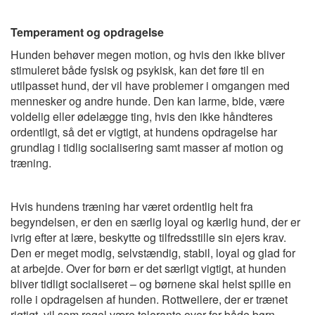
Temperament og opdragelse
Hunden behøver megen motion, og hvis den ikke bliver
stimuleret både fysisk og psykisk, kan det føre til en
utilpasset hund, der vil have problemer i omgangen med
mennesker og andre hunde. Den kan larme, bide, være
voldelig eller ødelægge ting, hvis den ikke håndteres
ordentligt, så det er vigtigt, at hundens opdragelse har
grundlag i tidlig socialisering samt masser af motion og
træning.
Hvis hundens træning har været ordentlig helt fra
begyndelsen, er den en særlig loyal og kærlig hund, der er
ivrig efter at lære, beskytte og tilfredsstille sin ejers krav.
Den er meget modig, selvstændig, stabil, loyal og glad for
at arbejde. Over for børn er det særligt vigtigt, at hunden
bliver tidligt socialiseret – og børnene skal helst spille en
rolle i opdragelsen af hunden. Rottweilere, der er trænet
rigtigt, vil som regel være tolerante over for både børn,