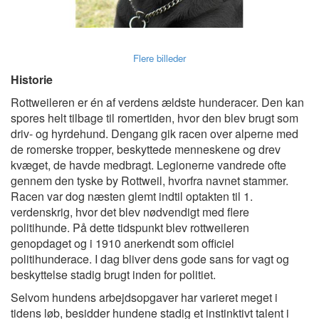
Flere billeder
Historie
Rottweileren er én af verdens ældste hunderacer. Den kan
spores helt tilbage til romertiden, hvor den blev brugt som
driv- og hyrdehund. Dengang gik racen over alperne med
de romerske tropper, beskyttede menneskene og drev
kvæget, de havde medbragt. Legionerne vandrede ofte
gennem den tyske by Rottweil, hvorfra navnet stammer.
Racen var dog næsten glemt indtil optakten til 1.
verdenskrig, hvor det blev nødvendigt med flere
politihunde. På dette tidspunkt blev rottweileren
genopdaget og i 1910 anerkendt som officiel
politihunderace. I dag bliver dens gode sans for vagt og
beskyttelse stadig brugt inden for politiet.
Selvom hundens arbejdsopgaver har varieret meget i
tidens løb, besidder hundene stadig et instinktivt talent i