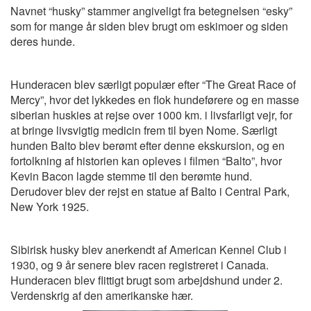
Navnet “husky” stammer angiveligt fra betegnelsen “esky”
som for mange år siden blev brugt om eskimoer og siden
deres hunde.
Hunderacen blev særligt populær efter “The Great Race of
Mercy”, hvor det lykkedes en flok hundeførere og en masse
siberian huskies at rejse over 1000 km. i livsfarligt vejr, for
at bringe livsvigtig medicin frem til byen Nome. Særligt
hunden Balto blev berømt efter denne ekskursion, og en
fortolkning af historien kan opleves i filmen “Balto”, hvor
Kevin Bacon lagde stemme til den berømte hund.
Derudover blev der rejst en statue af Balto i Central Park,
New York 1925.
Sibirisk husky blev anerkendt af American Kennel Club i
1930, og 9 år senere blev racen registreret i Canada.
Hunderacen blev flittigt brugt som arbejdshund under 2.
Verdenskrig af den amerikanske hær.