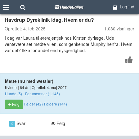
Log ind
Havdrup Dyreklinik idag. Hvem er du?
Oprettet:
4. feb 2025
1.030 visninger
I dag var Laura til øre/øjentjek hos Kirsten dyrlæge. Ude i
venteværelset mødte vi en, som genkendte Murphy herfra. Hvem
var det? Ikke for andet end nysgerrighed.
Mette (nu med westier)
Kvinde
|
64 år
|
Oprettet: 4. maj 2007
Hunde (5)
Forumemner (1.145)
Følger (42)
Følgere (144)
Følg
Svar
Følg
0