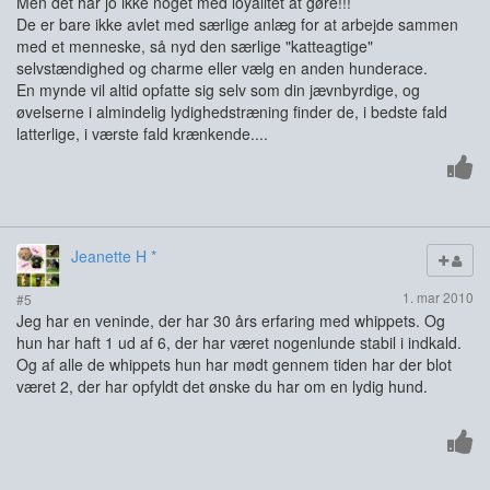
Men det har jo ikke noget med loyalitet at gøre!!!
De er bare ikke avlet med særlige anlæg for at arbejde sammen
med et menneske, så nyd den særlige "katteagtige"
selvstændighed og charme eller vælg en anden hunderace.
En mynde vil altid opfatte sig selv som din jævnbyrdige, og
øvelserne i almindelig lydighedstræning finder de, i bedste fald
latterlige, i værste fald krænkende....
Jeanette H *
1. mar 2010
#5
Jeg har en veninde, der har 30 års erfaring med whippets. Og
hun har haft 1 ud af 6, der har været nogenlunde stabil i indkald.
Og af alle de whippets hun har mødt gennem tiden har der blot
været 2, der har opfyldt det ønske du har om en lydig hund.