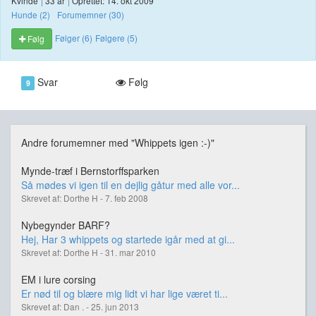
Kvinde
|
33 år
|
Oprettet: 14. okt 2009
Hunde (2)
Forumemner (30)
Følger (6)
Følgere (5)
Følg
Svar
Følg
9
Andre forumemner med "Whippets igen :-)"
Mynde-træf i Bernstorffsparken
Så mødes vi igen til en dejlig gåtur med alle vor...
Skrevet af: Dorthe H - 7. feb 2008
Nybegynder BARF?
Hej, Har 3 whippets og startede igår med at gi...
Skrevet af: Dorthe H - 31. mar 2010
EM i lure corsing
Er nød til og blære mig lidt vi har lige været ti...
Skrevet af: Dan . - 25. jun 2013