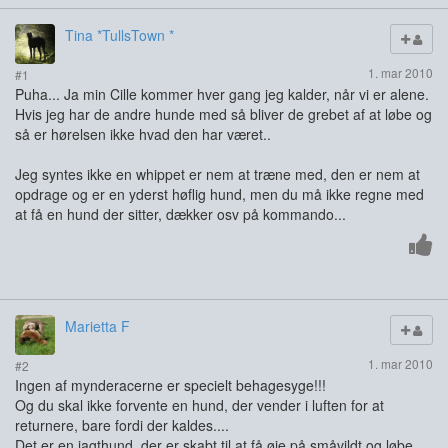
Tina *TullsTown *
1. mar 2010
#1
Puha... Ja min Cille kommer hver gang jeg kalder, når vi er alene.
Hvis jeg har de andre hunde med så bliver de grebet af at løbe og
så er hørelsen ikke hvad den har været..
Jeg syntes ikke en whippet er nem at træne med, den er nem at
opdrage og er en yderst høflig hund, men du må ikke regne med
at få en hund der sitter, dækker osv på kommando...
Marietta F
1. mar 2010
#2
Ingen af mynderacerne er specielt behagesyge!!!
Og du skal ikke forvente en hund, der vender i luften for at
returnere, bare fordi der kaldes....
Det er en jagthund, der er skabt til at få øje på småvildt og løbe