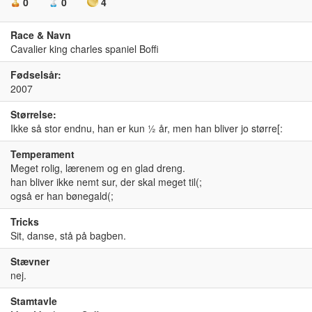
0
0
4
Race & Navn
Cavalier king charles spaniel Boffi
Fødselsår:
2007
Størrelse:
Ikke så stor endnu, han er kun ½ år, men han bliver jo større[:
Temperament
Meget rolig, lærenem og en glad dreng.
han bliver ikke nemt sur, der skal meget til(;
også er han bønegald(;
Tricks
Sit, danse, stå på bagben.
Stævner
nej.
Stamtavle