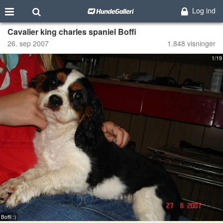
Log ind
Cavalier king charles spaniel Boffi
26. sep 2007
1.848 visninger
1/19
Boffi :)