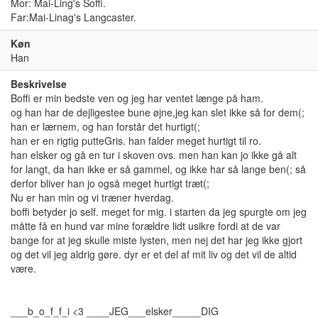
Mor: Mai-Ling's Soffi.
Far:Mai-Linag's Langcaster.
Køn
Han
Beskrivelse
Boffi er min bedste ven og jeg har ventet længe på ham.
og han har de dejligestee bune øjne,jeg kan slet ikke så for dem(;
han er lærnem, og han forstår det hurtigt(;
han er en rigtig putteGris. han falder meget hurtigt til ro.
han elsker og gå en tur i skoven ovs. men han kan jo ikke gå alt
for langt, da han ikke er så gammel, og ikke har så lange ben(; så
derfor bliver han jo også meget hurtigt træt(;
Nu er han min og vi træner hverdag.
boffi betyder jo self. meget for mig. i starten da jeg spurgte om jeg
måtte få en hund var mine forældre lidt usikre fordi at de var
bange for at jeg skulle miste lysten, men nej det har jeg ikke gjort
og det vil jeg aldrig gøre. dyr er et del af mit liv og det vil de altid
være.
___b_o_f_f_i <3 ____JEG___elsker_____DIG