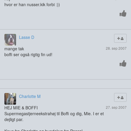
hvor er han nusser.kik forbi :))
Lasse D
mange tak
28. sep 2007
boffi ser også rigtig fin ud!
Charlotte M
HEJ MIE & BOFFI
27. sep 2007
Supermegastjerneekstrahøj til Boffi og dig, Mie. I er et
dejligt par.
Knus fra Charlotte og hundekys fra Pascal