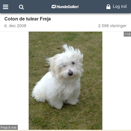
Log ind
Coton de tulear Freja
6. dec 2008
2.598 visninger
1/18
Freja 6 mdr.