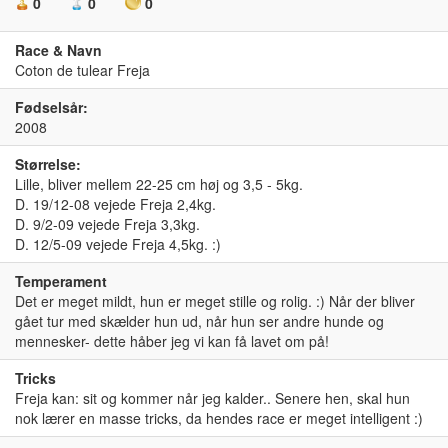
0
0
0
Race & Navn
Coton de tulear Freja
Fødselsår:
2008
Størrelse:
Lille, bliver mellem 22-25 cm høj og 3,5 - 5kg.
D. 19/12-08 vejede Freja 2,4kg.
D. 9/2-09 vejede Freja 3,3kg.
D. 12/5-09 vejede Freja 4,5kg. :)
Temperament
Det er meget mildt, hun er meget stille og rolig. :) Når der bliver
gået tur med skælder hun ud, når hun ser andre hunde og
mennesker- dette håber jeg vi kan få lavet om på!
Tricks
Freja kan: sit og kommer når jeg kalder.. Senere hen, skal hun
nok lærer en masse tricks, da hendes race er meget intelligent :)