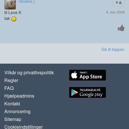
nicoline j
til Lene K
6. dec 2008
tak
Gå til toppen
Vilkår og privatlivspolitik
Regler
FAQ
Hjælpeadmins
Kontakt
Annoncering
Sitemap
Cookieindstillinger