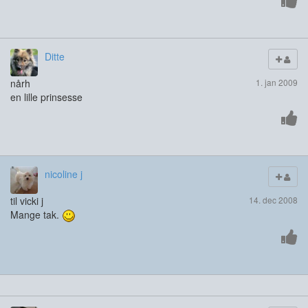
Ditte
nårh
1. jan 2009
en lille prinsesse
nicoline j
til vicki j
14. dec 2008
Mange tak.