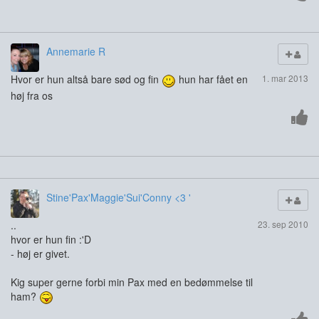
Annemarie R
Hvor er hun altså bare sød og fin
hun har fået en
1. mar 2013
høj fra os
Stine'Pax'Maggie'Sui'Conny <3 '
..
23. sep 2010
hvor er hun fin :'D
- høj er givet.
Kig super gerne forbi min Pax med en bedømmelse til
ham?