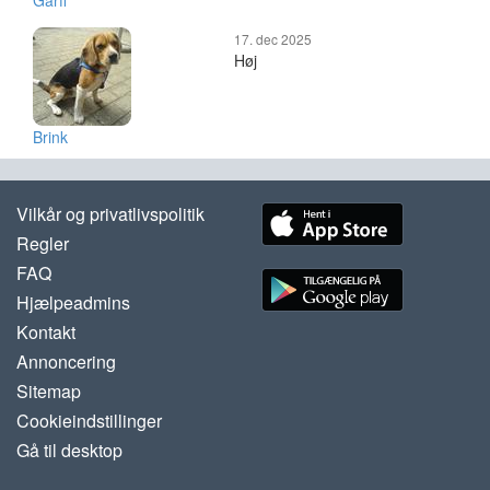
Garff
17. dec 2025
Høj
Brink
Vilkår og privatlivspolitik
Regler
FAQ
Hjælpeadmins
Kontakt
Annoncering
Sitemap
Cookieindstillinger
Gå til desktop