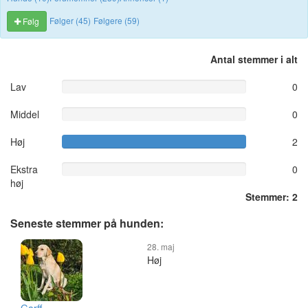
Følger (45)
Følgere (59)
Følg
Antal stemmer i alt
Lav
0
Middel
0
Høj
2
Ekstra
0
høj
Stemmer: 2
Seneste stemmer på hunden:
28. maj
Høj