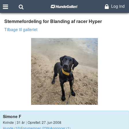
Log ind
Stemmefordeling for Blanding af racer Hyper
Tilbage til galleriet
Simone F
Kvinde
|
31 år
|
Oprettet: 27. jun 2008
Hunde (10)
Forumemner (239)
Annoncer (1)