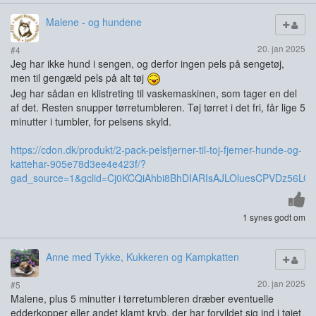
Malene - og hundene
20. jan 2025
#4
Jeg har ikke hund i sengen, og derfor ingen pels på sengetøj,
men til gengæld pels på alt tøj
Jeg har sådan en klistreting til vaskemaskinen, som tager en del
af det. Resten snupper tørretumbleren. Tøj tørret i det fri, får lige 5
minutter i tumbler, for pelsens skyld.
https://cdon.dk/produkt/2-pack-pelsfjerner-til-toj-fjerner-hunde-og-
kattehar-905e78d3ee4e423f/?
gad_source=1&gclid=Cj0KCQiAhbi8BhDIARIsAJLOluesCPVDz56LO
1 synes godt om
Anne med Tykke, Kukkeren og Kampkatten
20. jan 2025
#5
Malene, plus 5 minutter i tørretumbleren dræber eventuelle
edderkopper eller andet klamt kryb, der har forvildet sig ind i tøjet