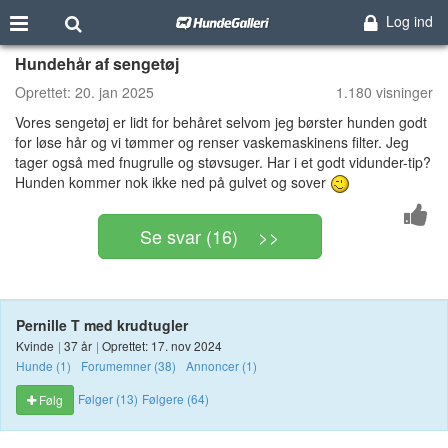
Log ind
Hundehår af sengetøj
Oprettet:
20. jan 2025
1.180 visninger
Vores sengetøj er lidt for behåret selvom jeg børster hunden godt
for løse hår og vi tømmer og renser vaskemaskinens filter. Jeg
tager også med fnugrulle og støvsuger. Har i et godt vidunder-tip?
Hunden kommer nok ikke ned på gulvet og sover
Se svar (16) >>
Pernille T med krudtugler
Kvinde
|
37 år
|
Oprettet: 17. nov 2024
Hunde (1)
Forumemner (38)
Annoncer (1)
Følger (13)
Følgere (64)
Følg