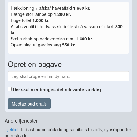
Hækklipning + afskaf haveaffald
1.660 kr.
Hænge stor lampe op
1.200 kr.
Fuge toilet
1.000 kr.
Afløbs ventil i håndvask sidder løst så vasken er utæt.
830
kr.
Sætte skab op badeværelse mm.
1.400 kr.
Opsætning af gardinstang
550 kr.
Opret en opgave
Der skal medbringes det relevante værktøj
Modtag bud gratis
Andre tjenester
Tjekbil
: Indtast nummerplade og se bilens historik, synsrapporter
og restgæld