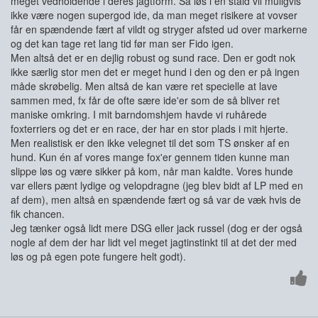
meget vedholdende i deres jagtform. Så løs i en stald vil muligvis
ikke være nogen supergod ide, da man meget risikere at vovser
får en spændende fært af vildt og stryger afsted ud over markerne
og det kan tage ret lang tid før man ser Fido igen.
Men altså det er en dejlig robust og sund race. Den er godt nok
ikke særlig stor men det er meget hund i den og den er på ingen
måde skrøbelig. Men altså de kan være ret specielle at lave
sammen med, fx får de ofte sære ide'er som de så bliver ret
maniske omkring. I mit barndomshjem havde vi ruhårede
foxterriers og det er en race, der har en stor plads i mit hjerte.
Men realistisk er den ikke velegnet til det som TS ønsker af en
hund. Kun én af vores mange fox'er gennem tiden kunne man
slippe løs og være sikker på kom, når man kaldte. Vores hunde
var ellers pænt lydige og velopdragne (jeg blev bidt af LP med en
af dem), men altså en spændende fært og så var de væk hvis de
fik chancen.
Jeg tænker også lidt mere DSG eller jack russel (dog er der også
nogle af dem der har lidt vel meget jagtinstinkt til at det der med
løs og på egen pote fungere helt godt).