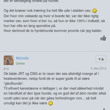
der er selvfølgelig forskel på hunde.
Og det kræver nok træning fra helt lille ude i stalden osv.
Der hvor min voksede op hvor vi boede før, var der ikke rigtig
marker osv. som hvor vi bor nu, så hun er ikke 100% i indkald, så
hun har ofte en lang sporeline på.
Hvor derimod de to hyrdehunde kommer promte når jeg kalder.
Michelle
Online
3. dec 2013
#15
Ok både JRT og DSG er to racer der ses afsindigt mange af i
hesteverdenen, netop fordi de er super gode til at være
"gårdhunde".
Til ethvert kørestævne vi deltager i, er der med sikkerhed mindst
en håndfuld af den type hunde, og en god del af dem render altså
rundt uden snor på når der gåes forhindringer mm... så helt
umuligt kan det jo ikke være