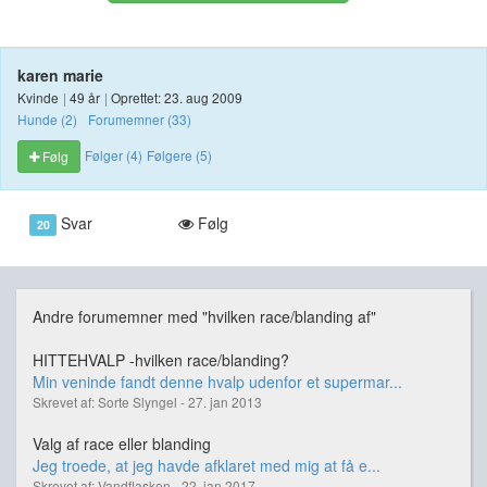
karen marie
Kvinde
|
49 år
|
Oprettet: 23. aug 2009
Hunde (2)
Forumemner (33)
Følger (4)
Følgere (5)
Følg
Svar
Følg
20
Andre forumemner med "hvilken race/blanding af"
HITTEHVALP -hvilken race/blanding?
Min veninde fandt denne hvalp udenfor et supermar...
Skrevet af: Sorte Slyngel - 27. jan 2013
Valg af race eller blanding
Jeg troede, at jeg havde afklaret med mig at få e...
Skrevet af: Vandflasken - 22. jan 2017