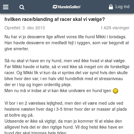
Log ind
hvilken race/blanding af racer skal vi vælge?
Oprettet:
3. dec 2013
1.629 visninger
Nu har vi jo desværre lige aflivet vores lille hund Mikki i torsdags.
Han havde desværre en medfødt fejl i ryggen, som var begyndt at
give smerter.
Så nu skal vi have en ny hund, men ved ikke hvad vi skal vælge.
Før Mikki havde vi katte, så vi ved ikke så meget om de forskellige
racer. Og Mikki fik vi kun da vi syntes det var synd hvis den skulle
blive hvor den var, i en halv vild hundeflok med et stressniveau
der er i top og ingen ordentlig pleje.
Men nu må vi indse at vi kan ikke undvære en hund igen
Vi bor i en 2 værelses lejlighed, men den vil være med ude ved
hestene næsten hver dag i 3-5 timer hvor der er masser af plads
at boltre sig på.
Udseende er ikke så vigtigt, da man jo kommer til at elske den
alligevel hvis det er den rigtige hund. Vil dog helst ikke have en
hund der skal trimmes hele tiden.