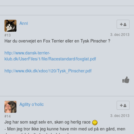
Anni
3. dec 2013
#13
Har du overvejet en Fox Terrier eller en Tysk Pinscher ?
http://www.dansk-terrier-
klub.dk/UserFiles/1/file/Racestandard/foxglat.pdf
http://www.dkk.dk/xdoc/120/Tysk_Pinscher.pdf
Agility o'holic
3. dec 2013
#14
Jeg har som sagt selv en, skøn og herlig race
- Men jeg tror ikke jeg kunne have min med ud på en gård, men