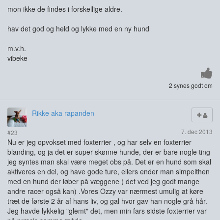
mon ikke de findes i forskellige aldre.
hav det god og held og lykke med en ny hund
m.v.h.
vibeke
2 synes godt om
Rikke aka rapanden
7. dec 2013
#23
Nu er jeg opvokset med foxterrier , og har selv en foxterrier
blanding, og ja det er super skønne hunde, der er bare nogle ting
jeg syntes man skal være meget obs på. Det er en hund som skal
aktiveres en del, og have gode ture, ellers ender man simpelthen
med en hund der løber på væggene ( det ved jeg godt mange
andre racer også kan) .Vores Ozzy var nærmest umulig at køre
træt de første 2 år af hans liv, og gal hvor gav han nogle grå hår.
Jeg havde lykkelig "glemt" det, men min fars sidste foxterrier var