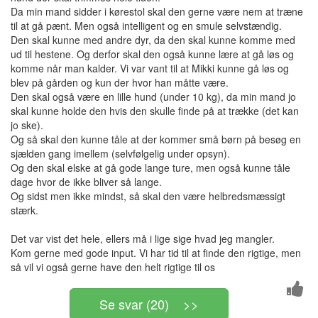
Da min mand sidder i kørestol skal den gerne være nem at træne
til at gå pænt. Men også intelligent og en smule selvstændig.
Den skal kunne med andre dyr, da den skal kunne komme med
ud til hestene. Og derfor skal den også kunne lære at gå løs og
komme når man kalder. Vi var vant til at Mikki kunne gå løs og
blev på gården og kun der hvor han måtte være.
Den skal også være en lille hund (under 10 kg), da min mand jo
skal kunne holde den hvis den skulle finde på at trække (det kan
jo ske).
Og så skal den kunne tåle at der kommer små børn på besøg en
sjælden gang imellem (selvfølgelig under opsyn).
Og den skal elske at gå gode lange ture, men også kunne tåle
dage hvor de ikke bliver så lange.
Og sidst men ikke mindst, så skal den være helbredsmæssigt
stærk.
Det var vist det hele, ellers må i lige sige hvad jeg mangler.
Kom gerne med gode input. Vi har tid til at finde den rigtige, men
så vil vi også gerne have den helt rigtige til os
Se svar (20) >>