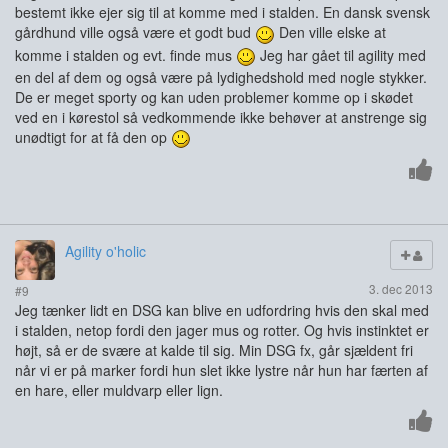
bestemt ikke ejer sig til at komme med i stalden. En dansk svensk
gårdhund ville også være et godt bud
Den ville elske at
komme i stalden og evt. finde mus
Jeg har gået til agility med
en del af dem og også være på lydighedshold med nogle stykker.
De er meget sporty og kan uden problemer komme op i skødet
ved en i kørestol så vedkommende ikke behøver at anstrenge sig
unødtigt for at få den op
Agility o'holic
3. dec 2013
#9
Jeg tænker lidt en DSG kan blive en udfordring hvis den skal med
i stalden, netop fordi den jager mus og rotter. Og hvis instinktet er
højt, så er de svære at kalde til sig. Min DSG fx, går sjældent fri
når vi er på marker fordi hun slet ikke lystre når hun har færten af
en hare, eller muldvarp eller lign.