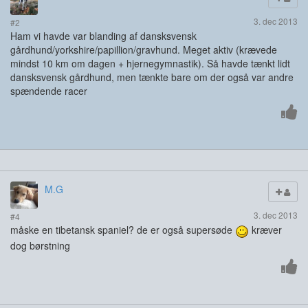
3. dec 2013
#2
Ham vi havde var blanding af dansksvensk
gårdhund/yorkshire/papillion/gravhund. Meget aktiv (krævede
mindst 10 km om dagen + hjernegymnastik). Så havde tænkt lidt
dansksvensk gårdhund, men tænkte bare om der også var andre
spændende racer
M.G
3. dec 2013
#4
måske en tibetansk spaniel? de er også supersøde
kræver
dog børstning