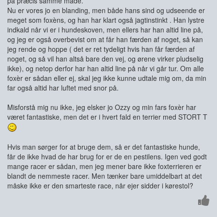
på præcis samme måde.
Nu er vores jo en blanding, men både hans sind og udseende er
meget som foxèns, og han har klart også jagtinstinkt . Han lystre
indkald når vi er i hundeskoven, men ellers har han altid line på,
og jeg er også overbevist om at får han færden af noget, så kan
jeg rende og hoppe ( det er ret tydeligt hvis han får færden af
noget, og så vil han altså bare den vej, og ørene virker pludselig
ikke), og netop derfor har han altid line på når vi går tur. Om alle
foxèr er sådan eller ej, skal jeg ikke kunne udtale mig om, da min
far også altid har luftet med snor på.
Misforstå mig nu ikke, jeg elsker jo Ozzy og min fars foxèr har
været fantastiske, men det er i hvert fald en terrier med STORT T
Hvis man sørger for at bruge dem, så er det fantastiske hunde,
får de ikke hvad de har brug for er de en pestilens. Igen ved godt
mange racer er sådan, men jeg mener bare ikke foxterrieren er
blandt de nemmeste racer. Men tænker bare umiddelbart at det
måske ikke er den smarteste race, når ejer sidder i kørestol?