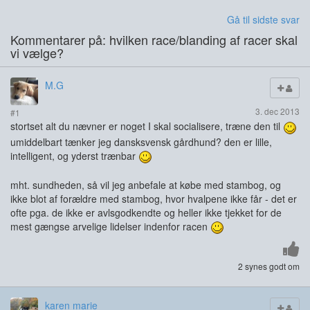
Gå til sidste svar
Kommentarer på: hvilken race/blanding af racer skal
vi vælge?
M.G
3. dec 2013
#1
stortset alt du nævner er noget I skal socialisere, træne den til
umiddelbart tænker jeg dansksvensk gårdhund? den er lille,
intelligent, og yderst trænbar
mht. sundheden, så vil jeg anbefale at købe med stambog, og
ikke blot af forældre med stambog, hvor hvalpene ikke får - det er
ofte pga. de ikke er avlsgodkendte og heller ikke tjekket for de
mest gængse arvelige lidelser indenfor racen
2 synes godt om
karen marie