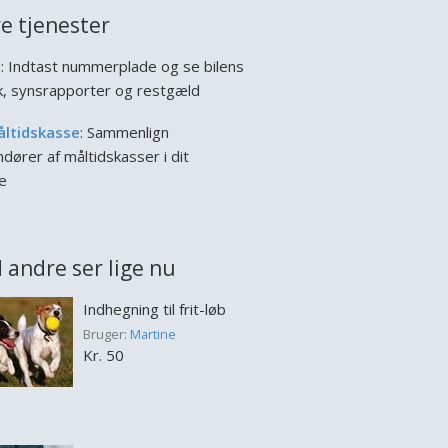
e tjenester
l
: Indtast nummerplade og se bilens
ik, synsrapporter og restgæld
åltidskasse
: Sammenlign
dører af måltidskasser i dit
e
 andre ser lige nu
Indhegning til frit-løb
Bruger:
Martine
Kr. 50