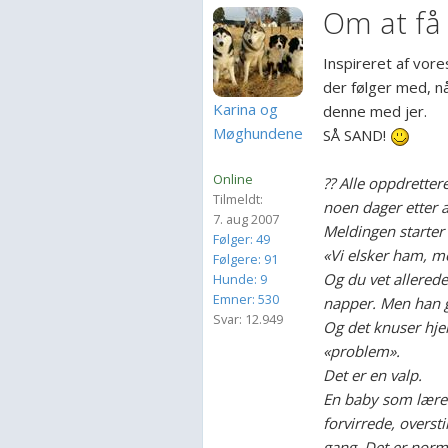
Om at få 
Inspireret af vor
der følger med, når
Karina og
denne med jer.
Møghundene
SÅ SAND!
Online
?? Alle oppdretter
Tilmeldt:
noen dager etter 
7. aug 2007
Meldingen starter 
Følger: 49
«Vi elsker ham, 
Følgere: 91
Og du vet allere
Hunde: 9
Emner: 530
napper. Men han g
Svar: 12.949
Og det knuser hjert
«problem».
Det er en valp.
En baby som lærer
forvirrede, overst
gang. Det er norm