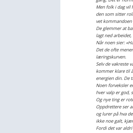
Men folk i dag vil 
den som sitter rol
vet kommandoen si
De glemmer at ba
lagt ned arbeidet
Når noen sier: «H
Det de ofte mener 
læringskurven.
Selv de vakreste
kommer klare til 
energien din. De t
Noen forveksler e
hver valp er god, 
Og nye ting er rot
Oppdrettere ser a
og lurer på hva d
ikke noe galt, kjæ
Fordi det var aldri