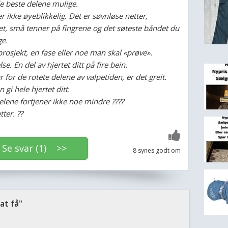
e beste delene mulige.
r ikke øyeblikkelig. Det er søvnløse netter,
et, små tenner på fingrene og det søteste båndet du
ge.
 prosjekt, en fase eller noe man skal «prøve».
se. En del av hjertet ditt på fire bein.
r for de rotete delene av valpetiden, er det greit.
 gi hele hjertet ditt.
elene fortjener ikke noe mindre ????
ter. ??
e svar (1) >>
8 synes godt om
t få"