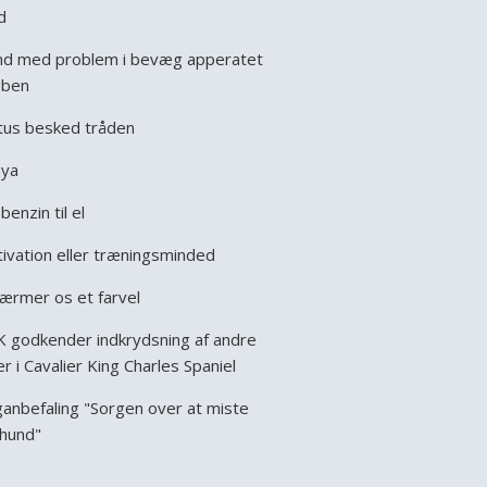
d
d med problem i bevæg apperatet
gben
tus besked tråden
ya
benzin til el
ivation eller træningsminded
nærmer os et farvel
 godkender indkrydsning af andre
er i Cavalier King Charles Spaniel
anbefaling "Sorgen over at miste
 hund"