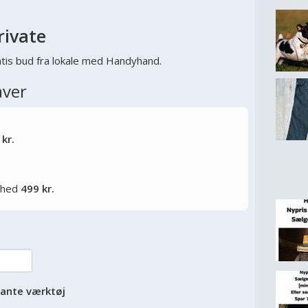
rivate
tis bud fra lokale med Handyhand.
aver
 kr.
lighed
499 kr.
vante værktøj