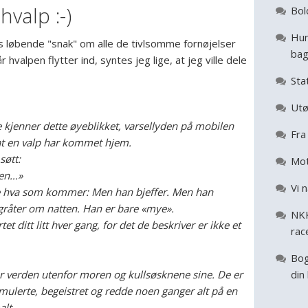
hvalp :-)
Bol
Hun
es løbende "snak" om alle de tivlsomme fornøjelser
ba
 hvalpen flytter ind, syntes jeg lige, at jeg ville dele
Sta
Utø
e kjenner dette øyeblikket, varsellyden på mobilen
Fra 
at en valp har kommet hjem.
søtt:
Mot
men…»
Vi 
de hva som kommer: Men han bjeffer. Men han
råter om natten. Han er bare «mye».
NKK
et ditt litt hver gang, for det de beskriver er ikke et
rac
Bog
 verden utenfor moren og kullsøsknene sine. De er
din
imulerte, begeistret og redde noen ganger alt på en
alt.