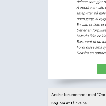
delene som gjør d
Å oppdra en valp e
sølepytter på gulv
noen gang vil byg
En valp er ikke et
Det er en forpliktel
Hvis du ikke er kla
Bare vent til du kan
Fordi disse små sj
Delt fra en oppdret
S
Andre forumemner med "Om a
Bog om at få hvalpe