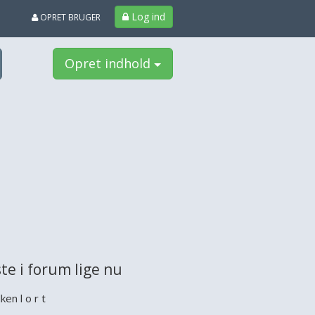
Log ind
OPRET BRUGER
Opret indhold
te i forum lige nu
ken l o r t