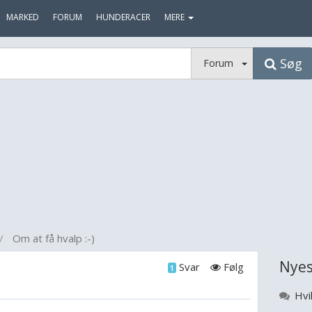
MARKED
FORUM
HUNDERACER
MERE
Søg
Forum
Om at få hvalp :-)
Nyes
Svar
Følg
1
Hvil