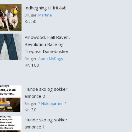
Indhegning til frit-løb
Bruger:
Martine
Kr. 50
Pindwood, Fjäll Räven,
Revolution Race og
Trepass Damebusker
Bruger:
AboutMyDogs
Kr. 100
Hunde sko og sokker,
annonce 2
Bruger:
* Hulebjørnen *
Kr. 30
Hunde sko og sokker,
annonce 1