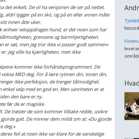
Andr
ha det enkelt. De vil ha versjonen de ser på nettet,
ig, aldri tygger på en sko, og på en eller annen måte
Tjekbi
tt innen åtte uker.
histor
k enhver veloppdragen hund, er det noen som har
, tålmodigheten, grensene og barmhjertigheten.
Findm
an er søt, men jeg tror ikke vi passer godt sammen»
leveran
er: Jeg ville ha kjærligheten, men ikke
områd
 valpene kommer ikke forhåndsprogrammert. De
å vokse MED deg. For å lære rytmen din, tonen din,
renger ikke perfeksjon, de trenger tålmodighet.
Hvad
n enkel valp med en god en. Men sannheten er at
siden den bare er ny.
ete før de er magiske.
lt. De trøster de som kommer tilbake redde, usikre
e gjorde galt. De minner dem mildt om at: «Du gjorde
re deg.»
 deres feil at noen ikke var klare for de vanskelige