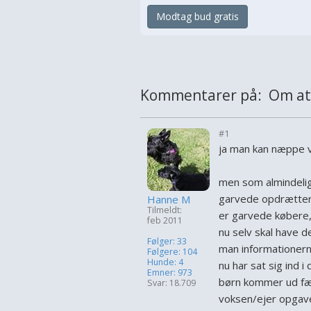
Modtag bud gratis
Kommentarer på: Om at f
#1
ja man kan næppe væ
men som almindelig
garvede opdrætter
Hanne M
Tilmeldt:
er garvede købere
feb 2011
nu selv skal have de
Følger: 33
man informationern
Følgere: 104
Hunde: 4
nu har sat sig ind 
Emner: 973
børn kommer ud fær
Svar: 18.709
voksen/ejer opgave