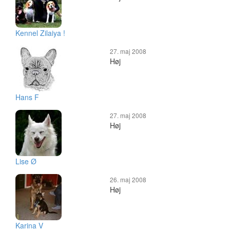
Kennel Zilaiya !
27. maj 2008
Høj
Hans F
27. maj 2008
Høj
Lise Ø
26. maj 2008
Høj
Karina V