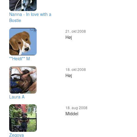
Nanna - In love with a
Bostie
21. okt 2008
Høj
**Heidi** M
18. okt 2008
Høj
Laura A
18. aug 2008
Middel
Zeqoya