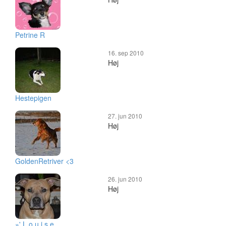
Petrine R
16. sep 2010
Høj
Hestepigen
27. jun 2010
Høj
GoldenRetriver <3
26. jun 2010
Høj
»' L o u i s e .