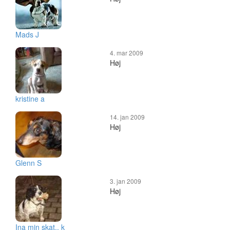
Mads J
4. mar 2009
Høj
kristine a
14. jan 2009
Høj
Glenn S
3. jan 2009
Høj
Ina min skat.. k