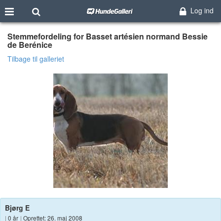
Log ind
Stemmefordeling for Basset artésien normand Bessie
de Berénice
Tilbage til galleriet
Bjørg E
|
0 år
|
Oprettet: 26. maj 2008