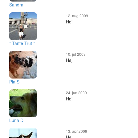
Sandra.
12. aug 2009
Høj
* Tante Trut *
10. jul 2009
Høj
Pia S
24. jun 2009
Høj
Luna D
13. apr 2009
Høj