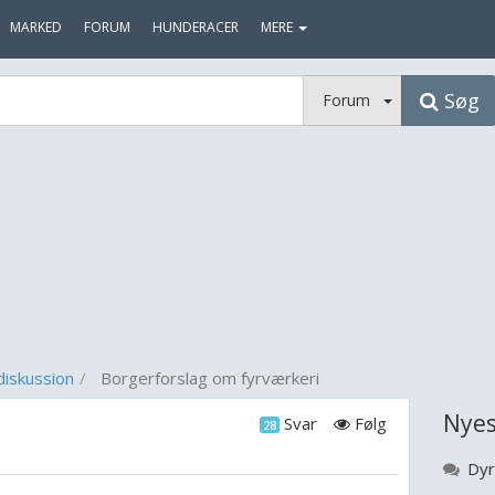
MARKED
FORUM
HUNDERACER
MERE
Søg
Forum
diskussion
Borgerforslag om fyrværkeri
Nyes
Svar
Følg
28
Dyr