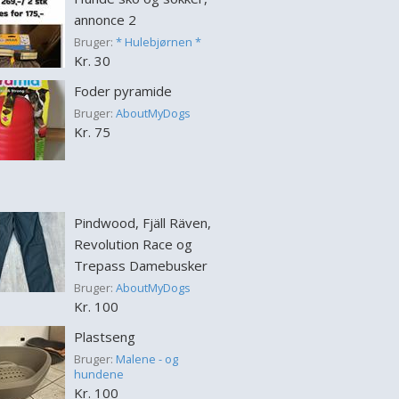
annonce 2
Bruger:
* Hulebjørnen *
Kr. 30
Foder pyramide
Bruger:
AboutMyDogs
Kr. 75
Pindwood, Fjäll Räven,
Revolution Race og
Trepass Damebusker
Bruger:
AboutMyDogs
Kr. 100
Plastseng
Bruger:
Malene - og
hundene
Kr. 100