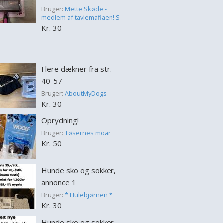
Bruger:
Mette Skøde -
medlem af tavlemafiaen! S
Kr. 30
Flere dækner fra str.
40-57
Bruger:
AboutMyDogs
Kr. 30
Oprydning!
Bruger:
Tøsernes moar.
Kr. 50
Hunde sko og sokker,
annonce 1
Bruger:
* Hulebjørnen *
Kr. 30
Hunde sko og sokker,