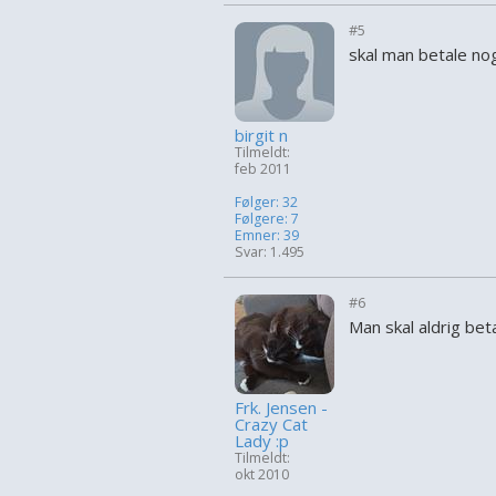
#5
skal man betale no
birgit n
Tilmeldt:
feb 2011
Følger: 32
Følgere: 7
Emner: 39
Svar: 1.495
#6
Man skal aldrig bet
Frk. Jensen -
Crazy Cat
Lady :p
Tilmeldt:
okt 2010