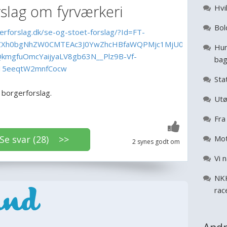
slag om fyrværkeri
Hvil
Bol
rforslag.dk/se-og-stoet-forslag/?Id=FT-
wZXh0bgNhZW0CMTEAc3J0YwZhcHBfaWQPMjc1MjU0NjkyNTk4Mjc5
Hun
kmgfuOmcYaijyaLV8gb63N__Plz9B-Vf-
ba
15eeqtW2mnfCocw
Sta
t borgerforslag.
Utø
Fra 
 svar (28) >>
Mot
2 synes godt om
Vi 
NKK
rac