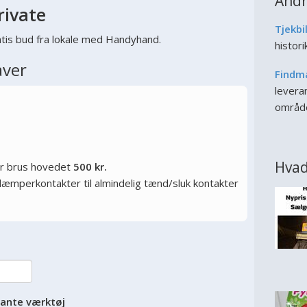
Andr
rivate
Tjekbi
tis bud fra lokale med Handyhand.
histor
aver
Findm
leveran
områd
Hvad
or brus hovedet
500 kr.
ysdæmperkontakter til almindelig tænd/sluk kontakter
vante værktøj