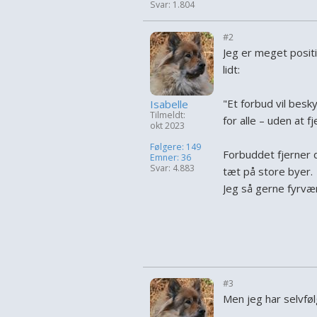
Svar: 1.804
#2
Jeg er meget posit
lidt:
"Et forbud vil bes
Isabelle
Tilmeldt:
for alle – uden at f
okt 2023
Følgere: 149
Forbuddet fjerner da
Emner: 36
Svar: 4.883
tæt på store byer.
Jeg så gerne fyrvær
#3
Men jeg har selvfø