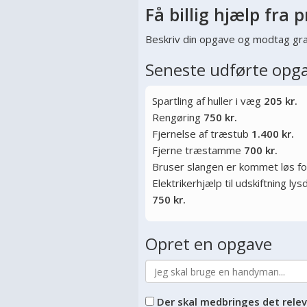
Få billig hjælp fra p
Beskriv din opgave og modtag gra
Seneste udførte opg
Spartling af huller i væg
205 kr.
Rengøring
750 kr.
Fjernelse af træstub
1.400 kr.
Fjerne træstamme
700 kr.
Bruser slangen er kommet løs f
Elektrikerhjælp til udskiftning l
750 kr.
Opret en opgave
Der skal medbringes det rele