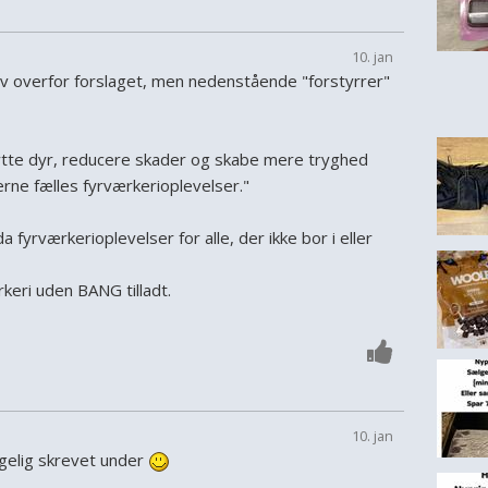
10. jan
iv overfor forslaget, men nedenstående "forstyrrer"
kytte dyr, reducere skader og skabe mere tryghed
jerne fælles fyrværkerioplevelser."
 fyrværkerioplevelser for alle, der ikke bor i eller
keri uden BANG tilladt.
10. jan
lgelig skrevet under