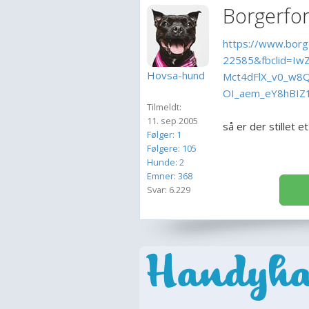
Borgerfor
https://www.borge
22585&fbclid=I
Hovsa-hund
Mct4dFlX_v0_w8Q
OI_aem_eY8hBIZ
Tilmeldt:
11. sep 2005
så er der stillet e
Følger: 1
Følgere: 105
Hunde: 2
Emner: 368
Se
Svar: 6.229