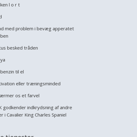
ken l o r t
d
AAEeiPPIfXJL-
d med problem i bevæg apperatet
gben
tus besked tråden
ya
benzin til el
ivation eller træningsminded
nærmer os et farvel
 godkender indkrydsning af andre
er i Cavalier King Charles Spaniel