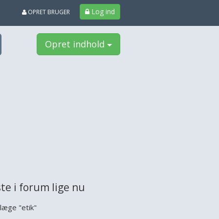
Log ind
OPRET BRUGER
Opret indhold
te i forum lige nu
læge "etik"