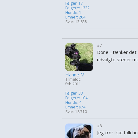
Følger: 17
Følgere: 1332
Hunde: 1
Emner: 204
Svar: 13.638
#7
Done .. tænker de
udvalgte steder med
Hanne M
Tilmeldt:
feb 2011
Følger: 33
Følgere: 104
Hunde: 4
Emner: 974
Svar: 18.710
#8
Jeg tror ikke folk h