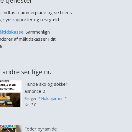
e tjenester
l
: Indtast nummerplade og se bilens
ik, synsrapporter og restgæld
åltidskasse
: Sammenlign
dører af måltidskasser i dit
e
 andre ser lige nu
Hunde sko og sokker,
annonce 2
Bruger:
* Hulebjørnen *
Kr. 30
Foder pyramide