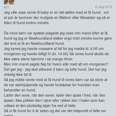
8. aug 2013
#21
Jeg ville osse vente til baby er en del ældre med at få hund - om
et par år kommer der muligvis en lillebror eller lillesøster og så er
tiden til hund endnu mindre.
Da mine børn var spæde plagede jeg osse min mand efter at få
hund og jeg er Newfoundland elsker ergo intet mindre kunne gøre
det end at få en Newfoundland hund.
Jeg synes jeg havde massere af tid for jeg mødte kl. 6.00 om
morgenen og havde tidligt fri (kl. 14.00) Så vores hund skulle da
ikke være alene hjemme i så mange timer.
Men min mand sagde Nej for hvem står med alt om morgenen?
Det gør jeg - jeg skal aflevere 2 børn og lufte hund. Det har jeg
virkelig ikke tid til.
Så jeg måtte vente med at få hund til vores børn var så store at
de var selvhjulpende og havde forståelse for hvordan man
behandler en hund.
Lader den sove, når den sover, lader den spise i fred, når den
spiser, ikke prikker den i øjne eller rykker den i halen som kan
udløse at den pludselig siger fra ved at bide.
Så vi fik hund for 6 år siden og det var det tidspunkt vi følte var
rigtigt.