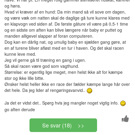
og høns.
Hvad vi kræver af en hund: Da min mand så vil sove om dagen,
og være væk om natten skal de daglige gå ture kunne klares med
en klapvogn ved siden af. De første gåture vil være på 0,5-1 time
og en sidste om aften kan blive længere når baby er puttet og
manden alligevel slapper af foran computeren.
Dog kan en dårlig nat, og umulig baby en sjælden gang gøre, at
en af turene bliver afløst med en tur i haven. Og det skal racen
kunne leve med.
Jeg vil gerne gå til træning en gang i ugen.
Så skal racen være god som vagthund.
Størrelse: er egentlig lige meget, men helst ikke alt for kæmpe
stor og ikke lille bitte.
Ønsker helst heller ikke en race der fælder kæmpe lange hår over
det hele. Da jeg lider af rengøringsvanvid..
Ja det er vidst det.. Spørg hvis jeg mangler noget vigtig info.
go aften derude
Se svar (18) >>