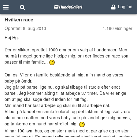
Log ind
Hvilken race
Oprettet:
8. aug 2013
1.160 visninger
Hej Hg.
Der er sikkert oprettet 1000 emner om valg af hunderacer. Men
nu må i meget gerne lige hjælpe mig, om der findes en race som
passer til min familie...
Om os: Vi er en familie bestående af mig, min mand og vores
baby på 8mdr.
Jeg går på barsel lige nu, og skal tilbage til studie efter endt
barsel. Jeg kommer aldrig til at arbejde 37 timer. Da vi er enige
om at jeg skal søge deltid inden for mit fag.
Min mand har fast arbejde og skal nu til at arbejde nat.
Vi bor på landet en smule isoleret, og det faktum at jeg skal være
alene hele natten med vores baby, ude på landet gør mig nervøs,
og tankerne om hund har strejfet mig.
Vi har 100 kvm hus, og en stor mark med et par grise og en stor
have. Vi har pt. En meget rolig gammel steriliseret huskat, kaniner