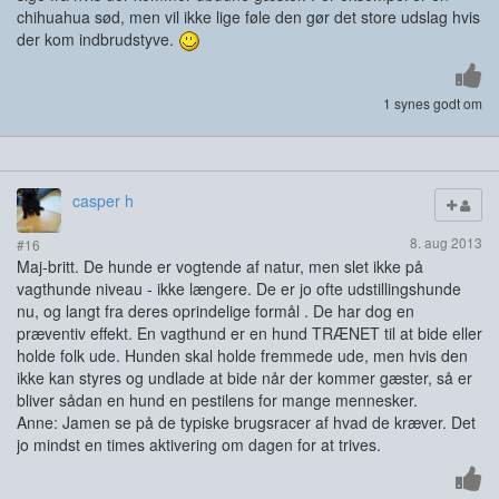
chihuahua sød, men vil ikke lige føle den gør det store udslag hvis
der kom indbrudstyve.
1 synes godt om
casper h
8. aug 2013
#16
Maj-britt. De hunde er vogtende af natur, men slet ikke på
vagthunde niveau - ikke længere. De er jo ofte udstillingshunde
nu, og langt fra deres oprindelige formål . De har dog en
præventiv effekt. En vagthund er en hund TRÆNET til at bide eller
holde folk ude. Hunden skal holde fremmede ude, men hvis den
ikke kan styres og undlade at bide når der kommer gæster, så er
bliver sådan en hund en pestilens for mange mennesker.
Anne: Jamen se på de typiske brugsracer af hvad de kræver. Det
jo mindst en times aktivering om dagen for at trives.