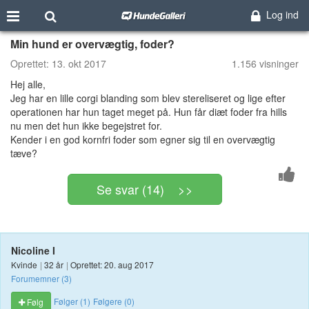
Log ind
Min hund er overvægtig, foder?
Oprettet:
13. okt 2017
1.156 visninger
Hej alle,
Jeg har en lille corgi blanding som blev stereliseret og lige efter
operationen har hun taget meget på. Hun får diæt foder fra hills
nu men det hun ikke begejstret for.
Kender i en god kornfri foder som egner sig til en overvægtig
tæve?
Se svar (14) >>
Nicoline I
Kvinde
|
32 år
|
Oprettet: 20. aug 2017
Forumemner (3)
Følger (1)
Følgere (0)
Følg