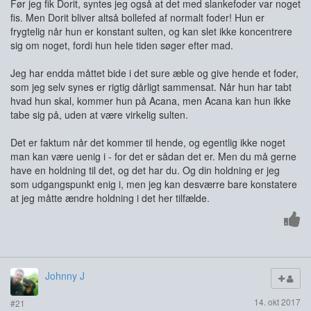
Før jeg fik Dorit, syntes jeg også at det med slankefoder var noget
fis. Men Dorit bliver altså bollefed af normalt foder! Hun er
frygtelig når hun er konstant sulten, og kan slet ikke koncentrere
sig om noget, fordi hun hele tiden søger efter mad.
Jeg har endda måttet bide i det sure æble og give hende et foder,
som jeg selv synes er rigtig dårligt sammensat. Når hun har tabt
hvad hun skal, kommer hun på Acana, men Acana kan hun ikke
tabe sig på, uden at være virkelig sulten.
Det er faktum når det kommer til hende, og egentlig ikke noget
man kan være uenig i - for det er sådan det er. Men du må gerne
have en holdning til det, og det har du. Og din holdning er jeg
som udgangspunkt enig i, men jeg kan desværre bare konstatere
at jeg måtte ændre holdning i det her tilfælde.
Johnny J
14. okt 2017
#21