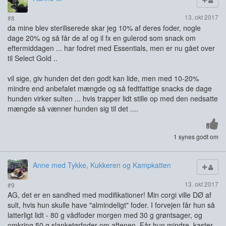
13. okt 2017
#8
da mine blev steriliserede skar jeg 10% af deres foder, nogle
dage 20% og så får de af og il fx en gulerod som snack om
eftermiddagen ... har fodret med Essentials, men er nu gået over
til Select Gold ..
vil sige, giv hunden det den godt kan lide, men med 10-20%
mindre end anbefalet mængde og så fedtfattige snacks de dage
hunden virker sulten ... hvis trapper lidt stille op med den nedsatte
mængde så vænner hunden sig til det ....
1 synes godt om
Anne med Tykke, Kukkeren og Kampkatten
13. okt 2017
#9
AG, det er en sandhed med modifikationer! Min corgi ville DØ af
sult, hvis hun skulle have "almindeligt" foder. I forvejen får hun så
latterligt lidt - 80 g vådfoder morgen med 30 g grøntsager, og
omkring 50 g slanketørfoder om aftenen. Får hun mindre, kaster