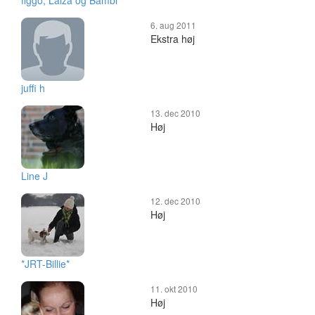
figgo, Laiza og Bambi
6. aug 2011
Ekstra høj
juffi h
13. dec 2010
Høj
Line J
12. dec 2010
Høj
*JRT-Billie*
11. okt 2010
Høj