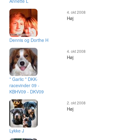
Annette L
4. okt 2008
Høj
Dennis og Dorthe H
4. okt 2008
Høj
* Garlic * DKK-
racevinder 09 -
KBHV09 - DKV09
2. okt 2008
Høj
Lykke J