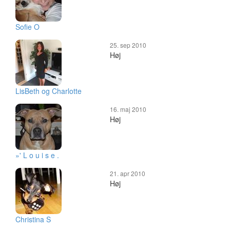
Sofie O
25. sep 2010
Høj
LisBeth og Charlotte
16. maj 2010
Høj
»' L o u i s e .
21. apr 2010
Høj
Christina S