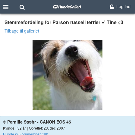
Log ind
Stemmefordeling for Parson russell terrier »' Tine <3
Tilbage til galleriet
© Pernille Stæhr - CANON EOS 45
Kvinde
|
32 år
|
Oprettet: 23. dec 2007
Hunde (2)
Forumemner (38)