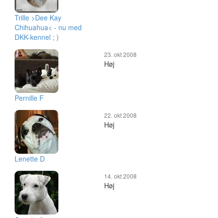
Trille >Dee Kay
Chihuahua< - nu med
DKK-kennel ; )
23. okt 2008
Høj
Pernille F
22. okt 2008
Høj
Lenette D
14. okt 2008
Høj