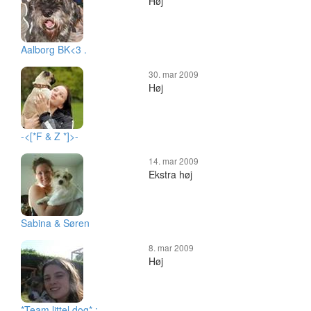
Høj
Aalborg BK<3 .
30. mar 2009
Høj
-<[*F & Z *]>-
14. mar 2009
Ekstra høj
Sabina & Søren
8. mar 2009
Høj
*Team littel dog* :