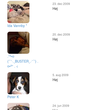
23. dec 2009
Høj
Ida Vannby *
20. dec 2009
Høj
.°º•¤
(¯`'·.¸BUSTER¸.·'´¯) .
¤•º° . <
5. aug 2009
Høj
Peter K
24. jun 2009