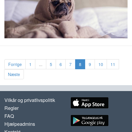
Forrige
1
...
5
6
7
8
9
10
11
Næste
Vilkår og privatlivspolitik
Regler
FAQ
Hjælpeadmins
Kontakt