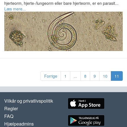
hjerteorm, hjerte-/lungeorm eller bare hjerteorm, er en parasit...
Læs mere...
Forrige
1
...
8
9
10
11
Vilkår og privatlivspolitik
Regler
FAQ
Hjælpeadmins