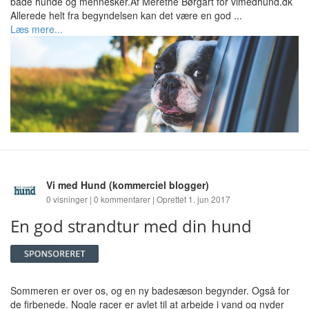
både hunde og mennesker.Af Merethe Børgart for vimedhund.dk
Allerede helt fra begyndelsen kan det være en god ...
Læs mere...
Vi med Hund
(kommerciel blogger)
0 visninger | 0 kommentarer | Oprettet 1. jun 2017
En god strandtur med din hund
Sommeren er over os, og en ny badesæson begynder. Også for
de firbenede. Nogle racer er avlet til at arbejde i vand og nyder