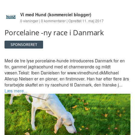
Vi med Hund
(kommerciel blogger)
0 visninger | 0 kommentarer | Oprettet 11. maj 2017
Porcelaine -ny race i Danmark
Med de tre lyse porcelaine-hunde introduceres Danmark for en
fin, gammel jagtracehund med et charmerende og mildt
væsen.Tekst: Iben Danielsen for www.vimedhund.dkMichael
Allerup Nielsen er en pioner, en firstmover. Han har efter flere års
forarbejde skaffet en ny racehund til Danmark, den franske j...
Læs mere...