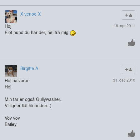
X venoe X
Høj
18. apr 2011
Flot hund du har der, høj fra mig
Birgitte A
Hej halvbror
31. dec 2010
Hej
Min far er også Gullywasher.
Vi ligner lidt hinanden:-)
Vov vov
Bailey