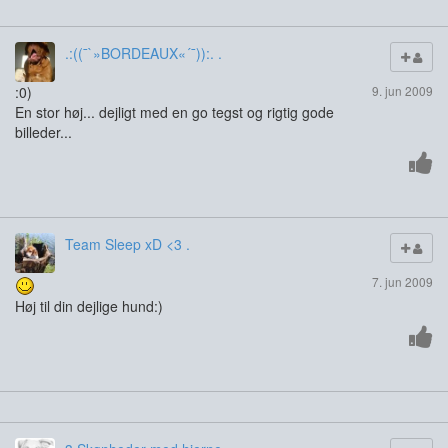
.:((¯`»BORDEAUX«´¯)):. .
:0)
9. jun 2009
En stor høj... dejligt med en go tegst og rigtig gode
billeder...
Team Sleep xD <3 .
7. jun 2009
Høj til din dejlige hund:)