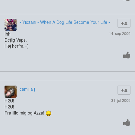
• Yiozani • When A Dog Life Become Your Life •
Ihh
14. sep 2009
Dejlig Vaps.
Høj herfra =)
camilla j
HØJ!
31. jul 2009
HØJ!
Fra lille mig og Azza!