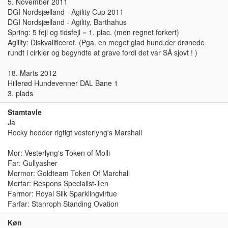
5. November 2011
DGI Nordsjælland - Agility Cup 2011
DGI Nordsjælland - Agility, Barthahus
Spring: 5 fejl og tidsfejl = 1. plac. (men regnet forkert)
Agility: Diskvalificeret. (Pga. en meget glad hund,der drønede
rundt i cirkler og begyndte at grave fordi det var SÅ sjovt ! )
18. Marts 2012
Hillerød Hundevenner DAL Bane 1
3. plads
Stamtavle
Ja
Rocky hedder rigtigt vesterlyng's Marshall
Mor: Vesterlyng's Token of Molli
Far: Gullyasher
Mormor: Goldteam Token Of Marchall
Morfar: Respons Specialist-Ten
Farmor: Royal Silk Sparklingvirtue
Farfar: Stanroph Standing Ovation
Køn