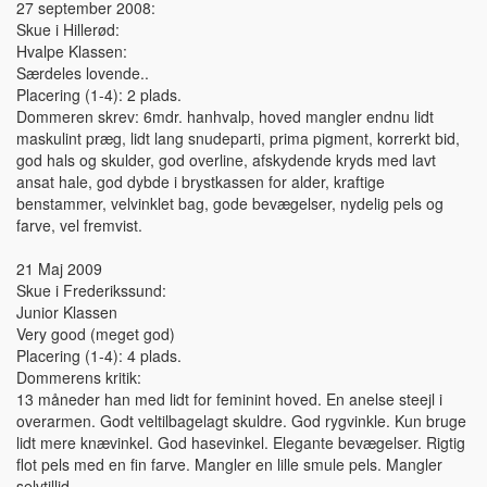
27 september 2008:
Skue i Hillerød:
Hvalpe Klassen:
Særdeles lovende..
Placering (1-4): 2 plads.
Dommeren skrev: 6mdr. hanhvalp, hoved mangler endnu lidt
maskulint præg, lidt lang snudeparti, prima pigment, korrerkt bid,
god hals og skulder, god overline, afskydende kryds med lavt
ansat hale, god dybde i brystkassen for alder, kraftige
benstammer, velvinklet bag, gode bevægelser, nydelig pels og
farve, vel fremvist.
21 Maj 2009
Skue i Frederikssund:
Junior Klassen
Very good (meget god)
Placering (1-4): 4 plads.
Dommerens kritik:
13 måneder han med lidt for feminint hoved. En anelse steejl i
overarmen. Godt veltilbagelagt skuldre. God rygvinkle. Kun bruge
lidt mere knævinkel. God hasevinkel. Elegante bevægelser. Rigtig
flot pels med en fin farve. Mangler en lille smule pels. Mangler
selvtillid.