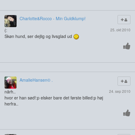
Charlotte&Rocco - Min Guldklump!
(:
25. okt 2010
Skøn hund, ser dejlig og livsglad ud
AmalieHansen© .
nårh..
24. sep 2010
hvor er han sød!:p elsker bare det første billed:p høj
herfra..