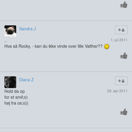
Sandra J
..
1. jul 2011
Hva så Rocky, - kan du ikke vinde over lille Valther??
Diana Z
Hold da op
29. apr 2011
for et smil;o)
høj fra os;o))