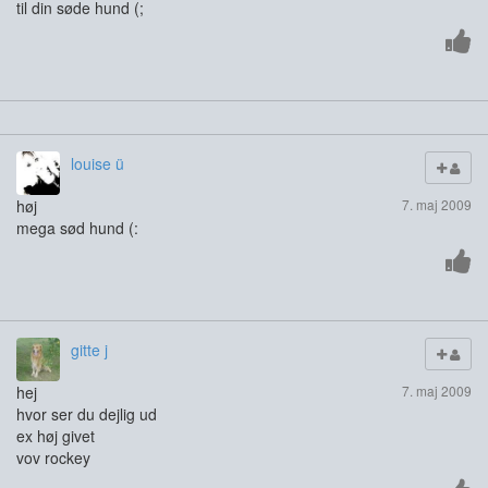
til din søde hund (;
louise ü
høj
7. maj 2009
mega sød hund (:
gitte j
hej
7. maj 2009
hvor ser du dejlig ud
ex høj givet
vov rockey