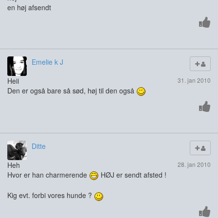
en høj afsendt
Emelie k J
Heii
31. jan 2010
Den er også bare så sød, høj til den også
Ditte
Heh
28. jan 2010
Hvor er han charmerende
HØJ er sendt afsted !
Kig evt. forbi vores hunde ?